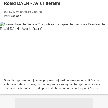
Roald DALH - Avis littéraire
Publié le 23/05/2013 à 00:00
Par
Gloewen
Pour changer un peu, je vous propose aujourd’hui un roman de littérature
enfantine. (Mais comme, on n’aime pas les trop gros changements, il sera
question ici de sorcière et de potions! Eh oui, on ne se refait pas!) Auteur :
Roald DAHL Traducteur : Marie-Raymond...