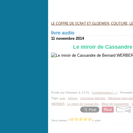
LE COFFRE DE SCRAT ET GLOEWEN, COUTURE, LEC
livre audio
11 novembre 2014
Le miroir de Cassandre
Posté par Gloewen à 13:31 -
Commentaires [
…
]
- Permalien
Tags:
avis
,
critique
,
chronique littéraire
,
littérature français
WERBER
,
Le miroir de Cassandre
,
Miroir de Cassandre
,
Vous aimez ?
1 vote