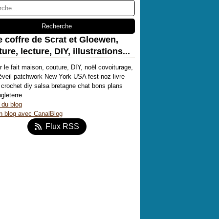
e coffre de Scrat et Gloewen,
ure, lecture, DIY, illustrations...
r le fait maison, couture, DIY, noël covoiturage,
'éveil patchwork New York USA fest-noz livre
crochet diy salsa bretagne chat bons plans
ngleterre
 du blog
n blog avec CanalBlog
Flux RSS