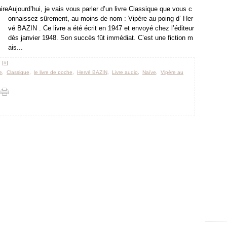
Aujourd’hui, je vais vous parler d’un livre Classique que vous c
onnaissez sûrement, au moins de nom : Vipère au poing d’ Her
vé BAZIN . Ce livre a été écrit en 1947 et envoyé chez l’éditeur
dès janvier 1948. Son succès fût immédiat. C’est une fiction m
ais...
 [
#
]
e
,
Classique
,
le livre de poche
,
Hervé BAZIN
,
Livre audio
,
Naïve
,
Vipère au