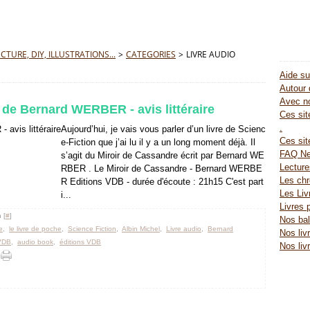
TURE, DIY, ILLUSTRATIONS...
>
CATEGORIES
>
LIVRE AUDIO
Aide su
Autour 
Avec no
 de Bernard WERBER - avis littéraire
Ces site
.
Aujourd’hui, je vais vous parler d’un livre de Scienc
Ces sit
e-Fiction que j’ai lu il y a un long moment déjà. Il
FAQ Ne
s’agit du Miroir de Cassandre écrit par Bernard WE
Lectur
RBER . Le Miroir de Cassandre - Bernard WERBE
Les chr
R Editions VDB - durée d'écoute : 21h15 C'est part
Les Liv
i...
Livres 
 [
#
]
Nos bal
e
,
le livre de poche
,
Science Fiction
,
Albin Michel
,
Livre audio
,
Bernard
Nos liv
VDB
,
audio book
,
éditions VDB
Nos liv