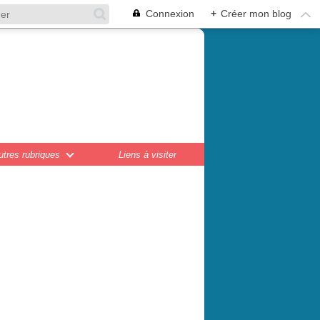
Connexion
+
Créer mon blog
en,
ations...
utres rubriques
Liens à visiter