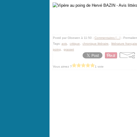
Posté par Gloewen à 11:50 -
Commentaires [
…
]
- Permalien
Tags:
avis
,
critique
,
chronique littéraire
,
littérature français
poing
,
grasset
Vous aimez ?
1 vote