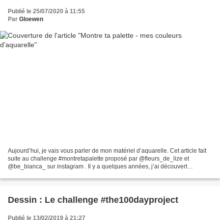
Publié le 25/07/2020 à 11:55
Par
Gloewen
Aujourd’hui, je vais vous parler de mon matériel d’aquarelle. Cet article fait
suite au challenge #montretapalette proposé par @fleurs_de_lize et
@be_bianca_ sur instagram . Il y a quelques années, j’ai découvert
l’aquarelle avec une palette Winsor &...
Dessin : Le challenge #the100dayproject
Publié le 13/02/2019 à 21:27