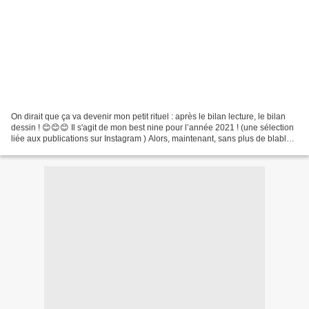
On dirait que ça va devenir mon petit rituel : après le bilan lecture, le bilan
dessin ! 😊😊😊 Il s'agit de mon best nine pour l’année 2021 ! (une sélection
liée aux publications sur Instagram ) Alors, maintenant, sans plus de blabla,
la question que vous...