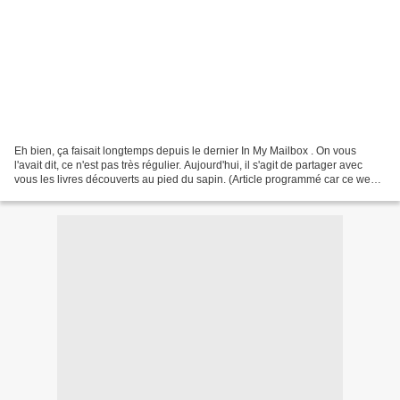
Eh bien, ça faisait longtemps depuis le dernier In My Mailbox . On vous
l'avait dit, ce n'est pas très régulier. Aujourd'hui, il s'agit de partager avec
vous les livres découverts au pied du sapin. (Article programmé car ce week-
end une balade au Pays...