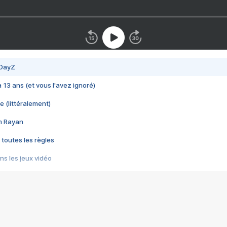
 DayZ
 a 13 ans (et vous l'avez ignoré)
e (littéralement)
im Rayan
 toutes les règles
s les jeux vidéo
us choquant de Rockstar ? - Le scandale BULLY
e plus moche de Steam
du RÊVE tourne au CAUCHEMAR