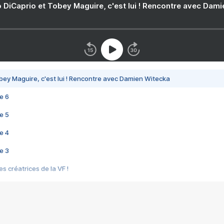
 DiCaprio et Tobey Maguire, c'est lui ! Rencontre avec Dam
bey Maguire, c'est lui ! Rencontre avec Damien Witecka
e 6
e 5
e 4
e 3
s créatrices de la VF !
e 2
e 1
e Mektoub My Love arrive enfin ! Rencontre avec Shaïn Boumedine et Sal