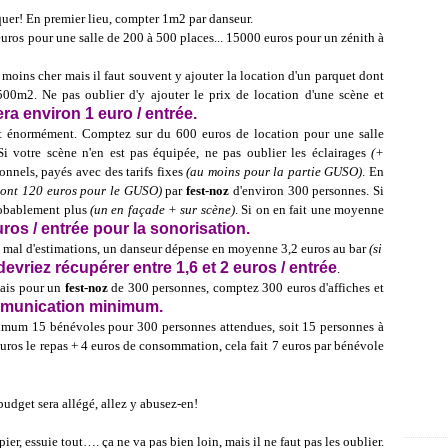
uer! En premier lieu, compter 1m2 par danseur.
 euros pour une salle de 200 à 500 places... 15000 euros pour un zénith à
oins cher mais il faut souvent y ajouter la location d'un parquet dont
500m2. Ne pas oublier d'y ajouter le prix de location d'une scène et
ra environ 1 euro / entrée.
ent énormément. Comptez sur du 600 euros de location pour une salle
Si votre scène n'en est pas équipée, ne pas oublier les éclairages
(+
ionnels, payés avec des tarifs fixes
(au moins pour la partie GUSO)
. En
dont 120 euros pour le GUSO)
par
fest-noz
d'environ 300 personnes. Si
probablement plus
(un en façade + sur scène)
.
Si on en fait une moyenne
os / entrée pour la sonorisation.
pas mal d'estimations, un danseur dépense en moyenne 3,2 euros au bar
(si
evriez récupérer entre 1,6 et 2 euros / entrée
.
Mais pour un
fest-noz
de 300 personnes, comptez 300 euros d'affiches et
ommunication minimum.
nimum 15 bénévoles pour 300 personnes attendues, soit 15 personnes à
3 euros le repas + 4 euros de consommation,
cela fait
7 euros par bénévole
budget sera allégé, allez y abusez-en!
r, essuie tout…. ça ne va pas bien loin, mais il ne faut pas les oublier.