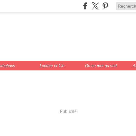
de Scrat et Gloew
cture, DIY, illustr
créations
Lecture et Cie
On se met au vert
A
Publicité