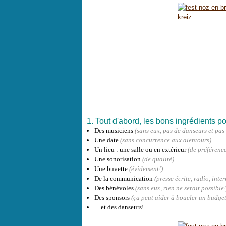
1. Tout d'abord, les bons ingrédients pou
Des musiciens
(sans eux, pas de danseurs et pas
Une date
(sans concurrence aux alentours)
Un lieu : une salle ou en extérieur
(de préférenc
Une sonorisation
(de qualité)
Une buvette
(évidement!)
De la communication
(presse écrite, radio, inte
Des bénévoles
(sans eux, rien ne serait possible!
Des sponsors
(ça peut aider à boucler un budget
…et des danseurs!