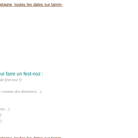
r faire un fest-noz :
 de
fest-noz
!)
e connue des danseurs…)
rnet…)
)
)