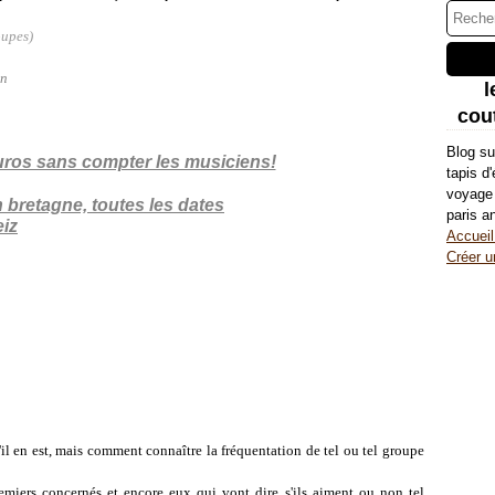
oupes)
on
l
cout
Blog su
 euros sans compter les musiciens!
tapis d
voyage 
paris a
Accueil
Créer u
il en est, mais comment connaître la fréquentation de tel ou tel groupe
miers concernés et encore eux qui vont dire s'ils aiment ou non tel