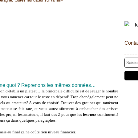
Contac
donne quoi ? Reprenons les mêmes données…
on d'établir un plateau…la principale difficulté est de jauger le nombre
 vous ramener car tout le reste en dépend! Trop cher également peut ne
onnels ou amateurs? A vous de choisir! Trouver des groupes qui ramènent
mateur se fait rare, et vous aurez sûrement à embaucher des artistes
les pro, ni les amateurs, il faut des 2 pour que les
fest-noz
continuent à
verra ça dans quelques paragraphes.
mais au final ça ne coûte rien niveau financier
.