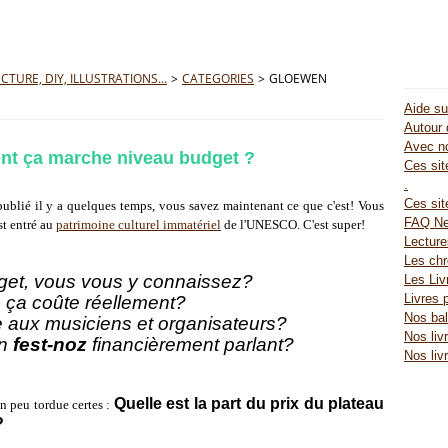
TURE, DIY, ILLUSTRATIONS...
>
CATEGORIES
>
GLOEWEN
Aide su
Autour 
Avec no
nt ça marche niveau budget ?
Ces site
.
Ces sit
ublié il y a quelques temps, vous savez maintenant ce que c'est
! Vous
FAQ Ne
t entré au
patrimoine culturel immatériel
de l'UNESCO. C'est super!
Lectur
Les chr
get, vous vous y connaissez?
Les Liv
Livres 
ça coûte réellement?
Nos bal
 aux musiciens et organisateurs?
Nos liv
un
fest-noz
financièrement parlant?
Nos liv
Quelle est la part du prix du plateau
n peu tordue certes :
?