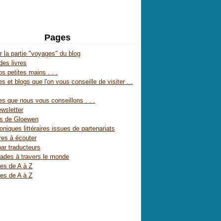
Pages
r la partie "voyages" du blog
des livres
s petites mains . . .
s et blogs que l'on vous conseille de visiter . .
es que nous vous conseillons . . .
wsletter
es de Gloewen
oniques littéraires issues de partenariats
res à écouter
par traducteurs
ades à travers le monde
res de A à Z
res de A à Z