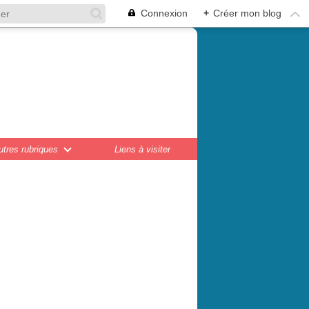
Connexion
+
Créer mon blog
en,
ations...
utres rubriques
Liens à visiter