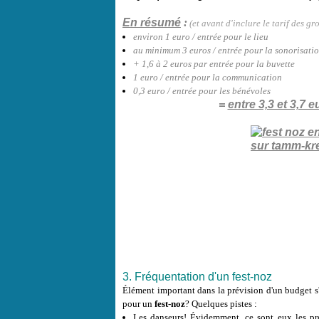
En résumé
:
(et avant d'inclure le tarif des gr
environ 1 euro / entrée pour le lieu
au minimum 3 euros / entrée pour la sonorisati
+ 1,6 à 2 euros par entrée pour la buvette
1 euro / entrée pour la communication
0,3 euro / entrée pour les bénévoles
=
entre 3,3 et 3,7
3. Fréquentation d'un fest-noz
Élément important dans la prévision d'un budget s'
pour un
fest-noz
? Quelques pistes :
Les danseurs! Évidemment, ce sont eux les pre