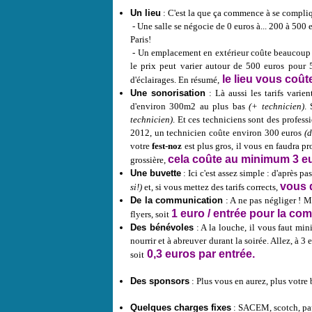
Un lieu
: C'est la que ça commence à se compliq
- Une salle se négocie de 0 euros à... 200 à 500
Paris!
- Un emplacement en extérieur coûte beaucoup m
le prix peut varier autour de 500 euros pour 
le lieu vous coûte
d'éclairages.
En résumé,
Une sonorisation
: Là aussi les tarifs vari
d'environ 300m2 au plus bas
(+ technicien)
. 
technicien)
. Et ces techniciens sont des profess
2012, un technicien coûte environ 300 euros
(
votre
fest-noz
est plus gros, il vous en faudra 
cela coûte
au minimum 3 eur
grossière,
Une buvette
: Ici c'est assez simple : d'après 
vous d
si!)
et, si vous mettez des tarifs corrects,
De la communication
: A ne pas négliger ! 
1 euro / entrée pour la c
flyers, soit
Des bénévoles
: A la louche, il vous faut mi
nourrir et à abreuver durant la soirée. Allez, à 
0,3 euros par entrée.
soit
Des sponsors
: Plus vous en aurez, plus votre 
Quelques charges fixes
: SACEM, scotch, papie