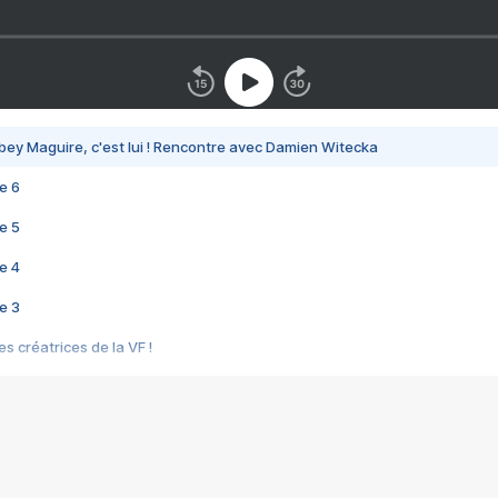
bey Maguire, c'est lui ! Rencontre avec Damien Witecka
e 6
e 5
e 4
e 3
s créatrices de la VF !
e 2
e 1
e Mektoub My Love arrive enfin ! Rencontre avec Shaïn Boumedine et Sal