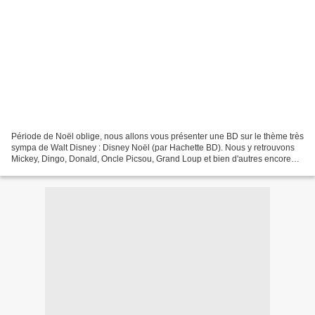
Période de Noël oblige, nous allons vous présenter une BD sur le thème très
sympa de Walt Disney : Disney Noël (par Hachette BD). Nous y retrouvons
Mickey, Dingo, Donald, Oncle Picsou, Grand Loup et bien d'autres encore
pour des aventures de Noël. Disney...