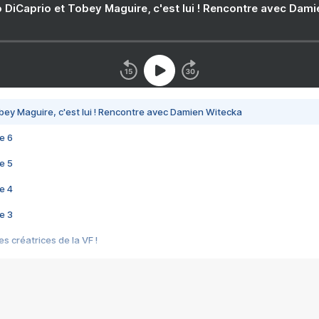
 DiCaprio et Tobey Maguire, c'est lui ! Rencontre avec Dam
bey Maguire, c'est lui ! Rencontre avec Damien Witecka
e 6
e 5
e 4
e 3
s créatrices de la VF !
e 2
e 1
e Mektoub My Love arrive enfin ! Rencontre avec Shaïn Boumedine et Sal