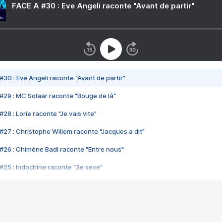
FACE A #30 : Eve Angeli raconte "Avant de partir"
#30 : Eve Angeli raconte "Avant de partir"
#29 : MC Solaar raconte "Bouge de là"
28 : Lorie raconte "Je vais vite"
#27 : Christophe Willem raconte "Jacques a dit"
#26 : Chimène Badi raconte "Entre nous"
#25 : Indochine raconte "3e sexe"
#24 : Zaho raconte "C'est chelou"
#23 : Patrick Bruel raconte "Au café des délices"
#22 : Kyo raconte "Le chemin"