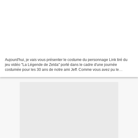
Aujourd'hui, je vais vous présenter le costume du personnage Link tiré du
jeu vidéo "La Légende de Zelda" porté dans le cadre d'une journée
costumée pour les 30 ans de notre ami Jeff. Comme vous avez pu le
découvrir au long du blog, nous sommes restés...