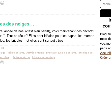
l
es des neiges . . .
cout
e lancée de noël (c'est bien parti!!), voici maintenant des décorati
Blog su
es ". Tout en récup'! Elles sont idéales pour les papas, les maman
tapis d
os, les bricolos... et elles sont surtout : très...
voyage 
paris a
 [
#
]
Accueil
colage
,
thème enfants
,
Activés enfants
,
Bricolage avec les enfants
,
bricolage de
Créer u
 en récup
,
étoile en récup
,
Bricoles et bricolage