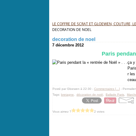
LE COFFRE DE SCRAT ET GLOEWEN, COUTURE, LEC
DECORATION DE NOEL
decoration de noel
7 décembre 2012
Paris pendant 
ça y
Pari
r le
ceau
Posté par Gloewen à 22:30 -
Commentaires [
…
]
- Permalien
Tags:
bretagne
,
décoration de noël
,
Ballade Paris
,
March
Vous aimez ?
2 votes