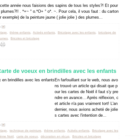
 cette année nous faisions des sapins de tous les styles?! Et pour
plumes?!! . *+~ ° o.*O+ ° o*. ~. Pour cela, il vous faut : du carton
r exemple) de la peinture jaune ( jolie jolie ) des plumes...
 [
#
]
colage
,
thème enfants
,
Activés enfants
,
Bricolage avec les enfants
,
bricolage de
lumes
,
Bricoles et bricolage
Carte de voeux en brindilles avec les enfants
En farfouillant sur le web, nous avo
ns trouvé un article qui disait que p
our les cartes de Noël il faut s'y pre
ndre en avance... Après réflexion, c
et article n'a pas vraiment tort! L'an
dernier, nous avions acheté de jolie
s cartes avec l'intention de...
 [
#
]
colage
,
technique de peinture
,
thème enfants
,
Activés enfants
,
Bricolage avec les
hème Noël
,
carte de voeux
,
décoration en récup
,
Bricoles et bricolage