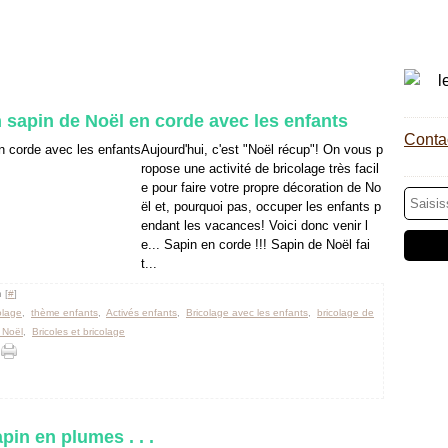
un sapin de Noël en corde avec les enfants
Contac
Aujourd'hui, c'est "Noël récup"! On vous p
ropose une activité de bricolage très facil
e pour faire votre propre décoration de No
ël et, pourquoi pas, occuper les enfants p
endant les vacances! Voici donc venir l
e... Sapin en corde !!! Sapin de Noël fai
t...
 [
#
]
colage
,
thème enfants
,
Activés enfants
,
Bricolage avec les enfants
,
bricolage de
 Noël
,
Bricoles et bricolage
pin en plumes . . .