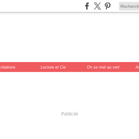
de Scrat et Gloew
cture, DIY, illustr
créations
Lecture et Cie
On se met au vert
A
Publicité