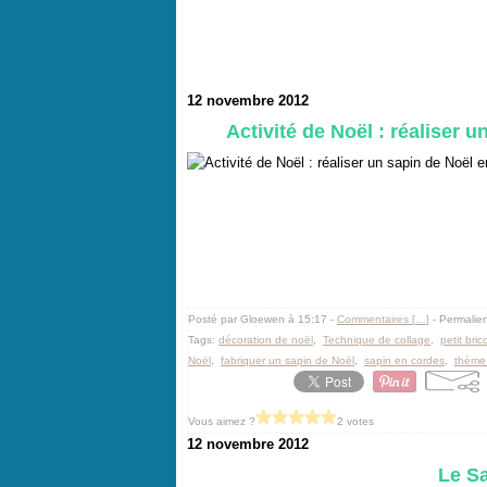
12 novembre 2012
Activité de Noël : réaliser 
Posté par Gloewen à 15:17 -
Commentaires [
…
]
- Permalien
Tags:
décoration de noël
,
Technique de collage
,
petit bri
Noël
,
fabriquer un sapin de Noël
,
sapin en cordes
,
thème
Vous aimez ?
2 votes
12 novembre 2012
Le Sa