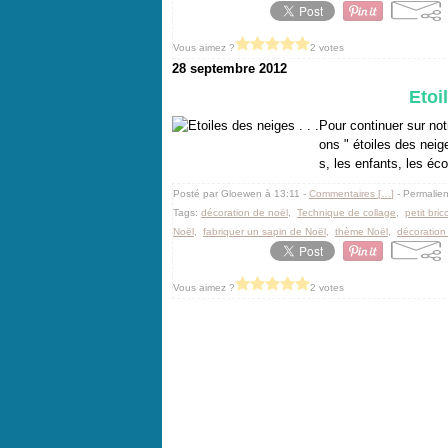
Vous aimez ?
2 votes
28 septembre 2012
Etoil
Pour continuer sur notr
ons " étoiles des neig
s, les enfants, les écol
Posté par Gloewen à 13:11 -
Commentaires [
…
]
- Permalien
Tags:
décoration de noël
,
Technique de collage
,
petit bri
Noël
,
fabriquer un sapin de Noël
,
thème Noël
,
décoration
Vous aimez ?
2 votes