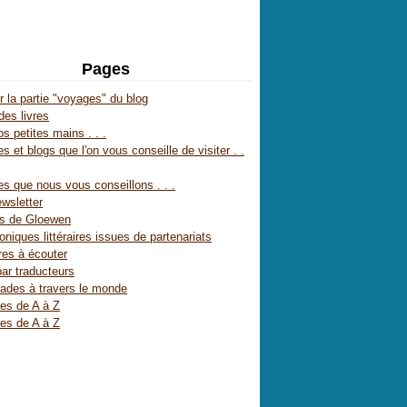
Pages
r la partie "voyages" du blog
des livres
s petites mains . . .
s et blogs que l'on vous conseille de visiter . .
es que nous vous conseillons . . .
wsletter
es de Gloewen
oniques littéraires issues de partenariats
res à écouter
par traducteurs
ades à travers le monde
res de A à Z
res de A à Z