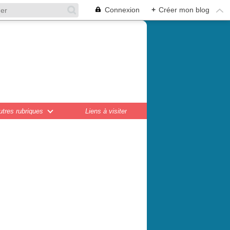
Connexion
+
Créer mon blog
en,
ations...
utres rubriques
Liens à visiter