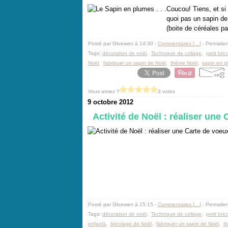
Coucou! Tiens, et si
quoi pas un sapin de 
(boite de céréales pa
Posté par Gloewen à 14:30 -
Commentaires [
…
]
- Permalien
Tags:
décoration de noël
,
Technique de collage
,
petit bri
Noël
,
fabriquer un sapin de Noël
,
thème Noël
,
sapin en p
Vous aimez ?
2 votes
9 octobre 2012
Activité de Noël : réaliser une 
Posté par Gloewen à 15:15 -
Commentaires [
…
]
- Permalien
Tags:
décoration de noël
,
Technique de collage
,
petit bri
enfants
,
bricolage de Noël
,
fabriquer un sapin de Noël
,
t