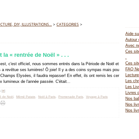
TURE, DIY, ILLUSTRATIONS...
>
CATEGORIES
>
Aide su
Autour 
Avec no
Ces site
la « rentrée de Noël » . . .
.
Ces sit
 est, c'est officiel, nous sommes entrés dans la Période de Noël et
FAQ Ne
s a revêtue ses lumières! Ô joie! Il y a des coins sympas mais pou
Lectur
s Champs Elysées, il faudra repasser! En effet, ils ont remis les cer
Les chr
x lumineux de l'année passée. C'était...
Les Liv
 [
#
]
Livres 
é de Noël
,
Mémé Patate
,
Noël à Paris
,
Promenade Paris
,
Voyage à Paris
Nos bal
Nos liv
Nos liv