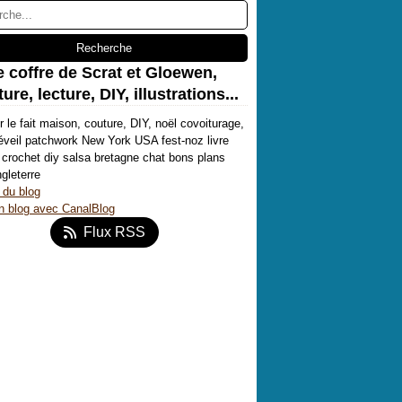
e coffre de Scrat et Gloewen,
ure, lecture, DIY, illustrations...
r le fait maison, couture, DIY, noël covoiturage,
'éveil patchwork New York USA fest-noz livre
crochet diy salsa bretagne chat bons plans
ngleterre
 du blog
n blog avec CanalBlog
Flux RSS