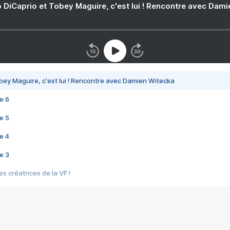
 DiCaprio et Tobey Maguire, c'est lui ! Rencontre avec Dam
bey Maguire, c'est lui ! Rencontre avec Damien Witecka
e 6
e 5
e 4
e 3
s créatrices de la VF !
e 2
e 1
e Mektoub My Love arrive enfin ! Rencontre avec Shaïn Boumedine et Sal