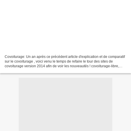
Covoiturage: Un an après ce précédent article d'explication et de comparatif
sur le covoiturage , voici venu le temps de refaire le tour des sites de
covoiturage version 2014 afin de voir les nouveautés ! covoiturage-libre,
blablacar, 123envoiture, covyou,...