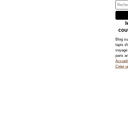
l
cout
Blog su
tapis d
voyage 
paris a
Accueil
Créer u