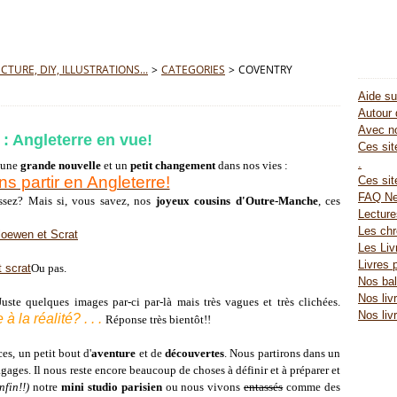
TURE, DIY, ILLUSTRATIONS...
>
CATEGORIES
>
COVENTRY
Aide su
Autour 
Avec no
: Angleterre en vue!
Ces site
.
r une
grande nouvelle
et un
petit changement
dans nos vies :
s partir en Angleterre!
Ces sit
FAQ Ne
aissez? Mais si, vous savez, nos
joyeux cousins d'Outre-Manche
, ces
Lectur
Les chr
Les Liv
Livres 
Ou pas.
Nos bal
Nos liv
Juste quelques images par-ci par-là mais très vagues et très clichées.
Nos liv
 la réalité? . . .
Réponse très bientôt!!
s, un petit bout d'
aventure
et de
découvertes
. Nous partirons dans un
ages. Il nous reste encore beaucoup de choses à définir et à préparer et
nfin!!)
notre
mini studio parisien
ou nous vivons
entassés
comme des