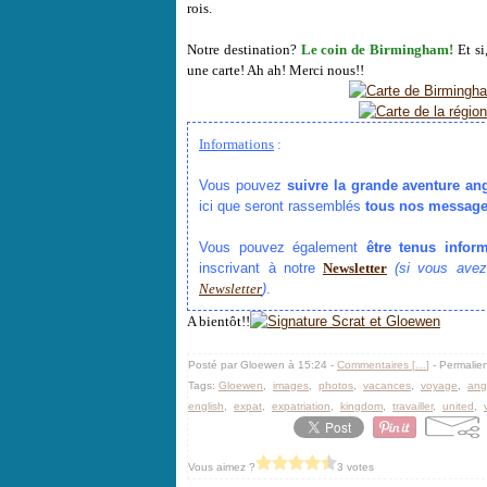
rois.
Notre destination?
Le coin de Birmingham!
Et si
une carte! Ah ah! Merci nous!!
Informations
:
Vous pouvez
suivre la grande aventure an
ici que seront rassemblés
tous nos messag
Vous pouvez également
être tenus infor
inscrivant à notre
Newsletter
(si vous avez
Newsletter
)
.
A bientôt!!
Posté par Gloewen à 15:24 -
Commentaires [
…
]
- Permalien
Tags:
Gloewen
,
images
,
photos
,
vacances
,
voyage
,
ang
english
,
expat
,
expatriation
,
kingdom
,
travailler
,
united
,
Vous aimez ?
3 votes