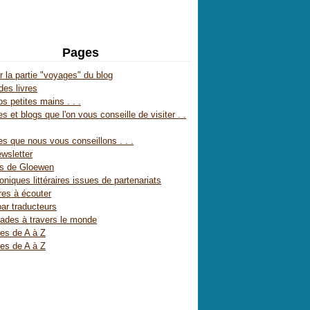
Pages
r la partie "voyages" du blog
des livres
s petites mains . . .
s et blogs que l'on vous conseille de visiter . .
es que nous vous conseillons . . .
wsletter
es de Gloewen
oniques littéraires issues de partenariats
res à écouter
par traducteurs
ades à travers le monde
res de A à Z
res de A à Z