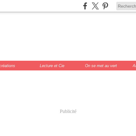
de Scrat et Gloew
cture, DIY, illustr
créations
Lecture et Cie
On se met au vert
A
Publicité