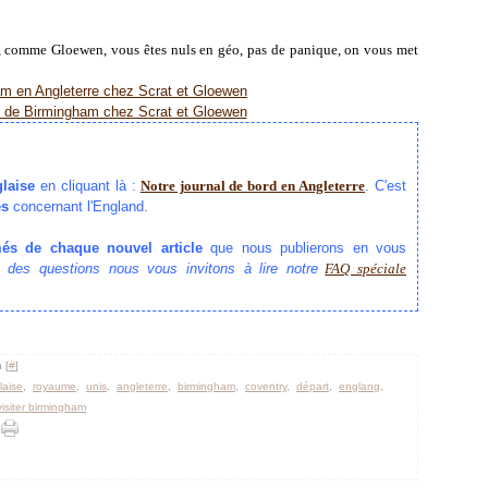
, comme Gloewen, vous êtes nuls en géo, pas de panique, on vous met
glaise
en cliquant là :
Notre journal de bord en Angleterre
. C'est
es
concernant l'England.
més de chaque nouvel article
que nous publierons en vous
 des questions nous vous invitons à lire notre
FAQ spéciale
 [
#
]
laise
,
royaume
,
unis
,
angleterre
,
birmingham
,
coventry
,
départ
,
englang
,
visiter birmingham