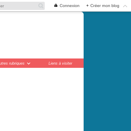
Connexion
+
Créer mon blog
en,
ations...
utres rubriques
Liens à visiter