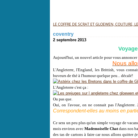
LE COFFRE DE SCRAT ET GLOEWEN, COUTURE, LEC
coventry
2 septembre 2013
Voyage 
Aujourd'hui, un nouvel article pour vous annonce
Nous allon
L'Angleterre, l'England, les Brittish, vous conn
buveurs de thé à l'humour quelque peu... décalé!
L'Angleterre c'est ça :
Ou pas que.
Oui, on l'avoue, on ne connait pas l'Angleterre. 
Correspondent-elles au moins en partie à
Ce sera un peu plus qu'un simple voyage de vacance
mois environ avec
Mademoiselle Chat
dans nos bag
des tas de cartons à faire car nous allons quitter
(e