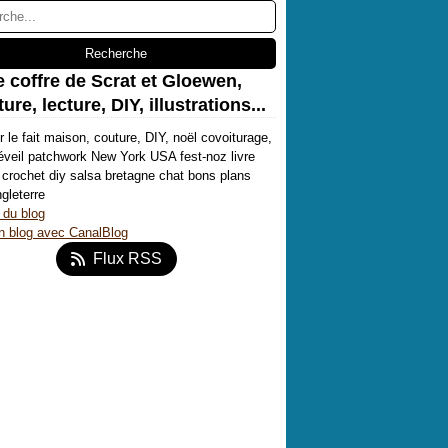
e coffre de Scrat et Gloewen,
ure, lecture, DIY, illustrations...
r le fait maison, couture, DIY, noël covoiturage,
'éveil patchwork New York USA fest-noz livre
crochet diy salsa bretagne chat bons plans
ngleterre
 du blog
n blog avec CanalBlog
Flux RSS