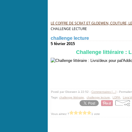
LE COFFRE DE SCRAT ET GLOEWEN, COUTURE, LEC
CHALLENGE LECTURE
challenge lecture
5 février 2015
Challenge littéraire :
Posté par Gloewen à 22:52 -
Commentaires [
…
]
- Permalien
Tags:
challenge littéraire
,
challenge lecture
,
LDPA
,
Livra'
Vous aimez ?
1 vote