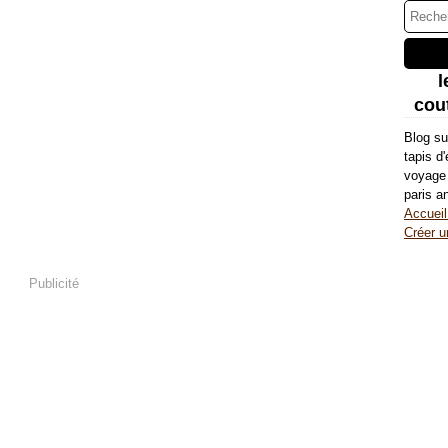
l
cout
Blog su
tapis d
voyage 
paris a
Accueil
Créer u
Publicité