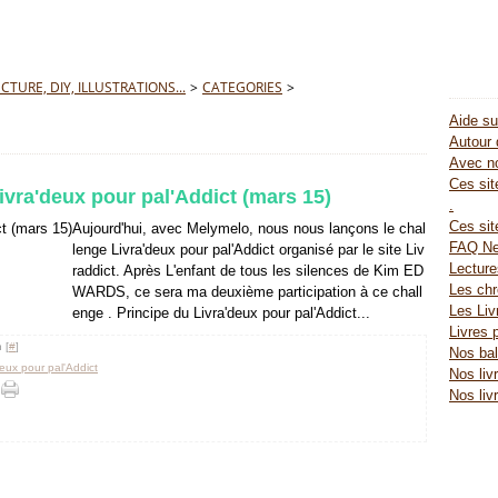
TURE, DIY, ILLUSTRATIONS...
>
CATEGORIES
>
Aide su
Autour 
Avec no
Ces site
 Livra'deux pour pal'Addict (mars 15)
.
Ces sit
Aujourd'hui, avec Melymelo, nous nous lançons le chal
FAQ Ne
lenge Livra'deux pour pal'Addict organisé par le site Liv
Lectur
raddict. Après L'enfant de tous les silences de Kim ED
Les chr
WARDS, ce sera ma deuxième participation à ce chall
Les Liv
enge . Principe du Livra'deux pour pal'Addict...
Livres 
 [
#
]
Nos bal
deux pour pal'Addict
Nos liv
Nos liv