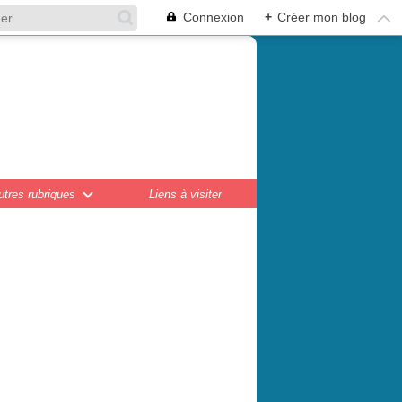
Connexion
+
Créer mon blog
en,
ations...
utres rubriques
Liens à visiter