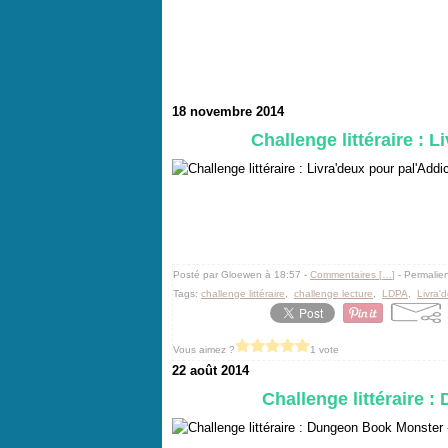
18 novembre 2014
Challenge littéraire : L
Posté par Gloewen à 18:57 -
Commentaires [
…
]
- Permalien
Tags:
challenge littéraire
,
challenge lecture
,
LDPA
,
Livra'
Vous aimez ?
1 vote
22 août 2014
Challenge littéraire 