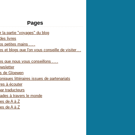
Pages
r la partie "voyages" du blog
des livres
s petites mains . . .
s et blogs que l'on vous conseille de visiter . .
es que nous vous conseillons . . .
wsletter
es de Gloewen
oniques littéraires issues de partenariats
res à écouter
par traducteurs
ades à travers le monde
res de A à Z
res de A à Z