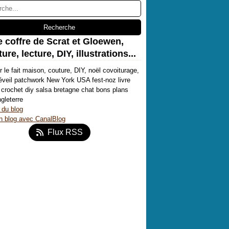
e coffre de Scrat et Gloewen,
ure, lecture, DIY, illustrations...
r le fait maison, couture, DIY, noël covoiturage,
'éveil patchwork New York USA fest-noz livre
crochet diy salsa bretagne chat bons plans
ngleterre
 du blog
n blog avec CanalBlog
Flux RSS