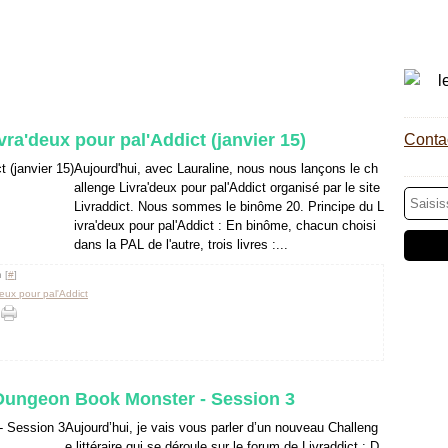
ivra'deux pour pal'Addict (janvier 15)
Contac
Aujourd'hui, avec Lauraline, nous nous lançons le ch
allenge Livra'deux pour pal'Addict organisé par le site
Livraddict. Nous sommes le binôme 20. Principe du L
ivra'deux pour pal'Addict : En binôme, chacun choisi
dans la PAL de l'autre, trois livres :...
 [
#
]
deux pour pal'Addict
: Dungeon Book Monster - Session 3
Aujourd’hui, je vais vous parler d’un nouveau Challeng
e littéraire qui se déroule sur le forum de Livraddict : D