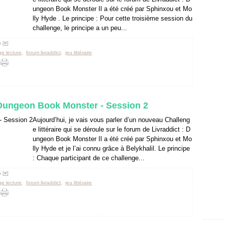
ungeon Book Monster Il a été créé par Sphinxou et Mo
lly Hyde . Le principe : Pour cette troisième session du
challenge, le principe a un peu...
 [
#
]
ge lecture
,
forum livraddict
,
jeu littéraire
: Dungeon Book Monster - Session 2
Aujourd’hui, je vais vous parler d’un nouveau Challeng
e littéraire qui se déroule sur le forum de Livraddict : D
ungeon Book Monster Il a été créé par Sphinxou et Mo
lly Hyde et je l’ai connu grâce à Belykhalil. Le principe
: Chaque participant de ce challenge...
 [
#
]
ge lecture
,
forum livraddict
,
jeu littéraire