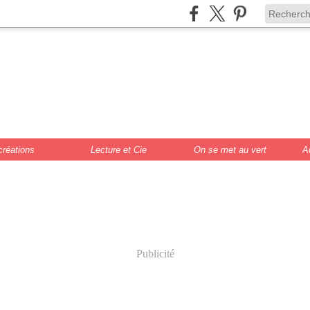
de Scrat et Gloew
cture, DIY, illustr
créations
Lecture et Cie
On se met au vert
A
Publicité