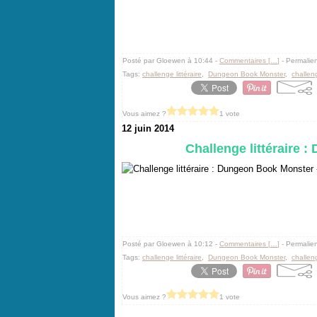
Posté par Gloewen à 10:44 -
Commentaires [
…
]
- Permalien
Tags:
challenge littéraire
,
Dungeon Book Monster
,
challen
Vous aimez ?
1 vote
12 juin 2014
Challenge littéraire 
Posté par Gloewen à 10:12 -
Commentaires [
…
]
- Permalien
Tags:
challenge littéraire
,
Dungeon Book Monster
,
challen
Vous aimez ?
1 vote