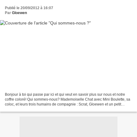
Publié le 20/09/2012 à 16:07
Par
Gloewen
Bonjour à toi qui passe par ici et qui veut en savoir plus sur nous et notre
coffre coloré! Qui sommes-nous? Mademoiselle Chat avec Mini Boulette, sa
coloc, et leurs trois humains de compagnie : Scrat, Gloewen et un petit
Korrigan vraiment très intéressant!...