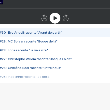
#30 : Eve Angeli raconte "Avant de partir"
#29 : MC Solaar raconte "Bouge de là"
28 : Lorie raconte "Je vais vite"
#27 : Christophe Willem raconte "Jacques a dit"
#26 : Chimène Badi raconte "Entre nous"
#25 : Indochine raconte "3e sexe"
#24 : Zaho raconte "C'est chelou"
#23 : Patrick Bruel raconte "Au café des délices"
#22 : Kyo raconte "Le chemin"