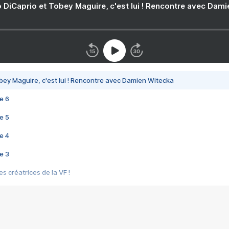
 DiCaprio et Tobey Maguire, c'est lui ! Rencontre avec Dam
bey Maguire, c'est lui ! Rencontre avec Damien Witecka
e 6
e 5
e 4
e 3
s créatrices de la VF !
e 2
e 1
e Mektoub My Love arrive enfin ! Rencontre avec Shaïn Boumedine et Sal