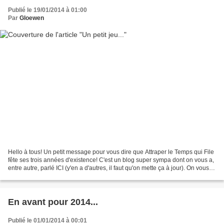
Publié le 19/01/2014 à 01:00
Par
Gloewen
Hello à tous! Un petit message pour vous dire que Attraper le Temps qui File
fête ses trois années d'existence! C'est un blog super sympa dont on vous a,
entre autre, parlé ICI (y'en a d'autres, il faut qu'on mette ça à jour). On vous
conseille donc d'aller...
En avant pour 2014...
Publié le 01/01/2014 à 00:01