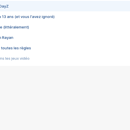
 DayZ
 a 13 ans (et vous l'avez ignoré)
e (littéralement)
im Rayan
 toutes les règles
s les jeux vidéo
us choquant de Rockstar ? - Le scandale BULLY
e plus moche de Steam
du RÊVE tourne au CAUCHEMAR
pendant 8 heures
it… à tort
umiliés par un jeu vidéo