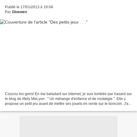
Publié le 17/01/2013 à 19:06
Par
Gloewen
Coucou les gens! En me baladant sur internet, je suis tombée par hasard sur
le blog de Mely MeLyon : " Un mélange d'enfance et de nostalgie ". Elle y
propose un petit jeu avant de mettre ses jouets en vente sur le boncoin. J'ai
tenté ma chance pour le...