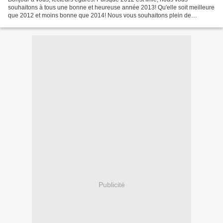
souhaitons à tous une bonne et heureuse année 2013! Qu'elle soit meilleure
que 2012 et moins bonne que 2014! Nous vous souhaitons plein de
bonheur, de moments de joie, de rire et de fête...
Publicité