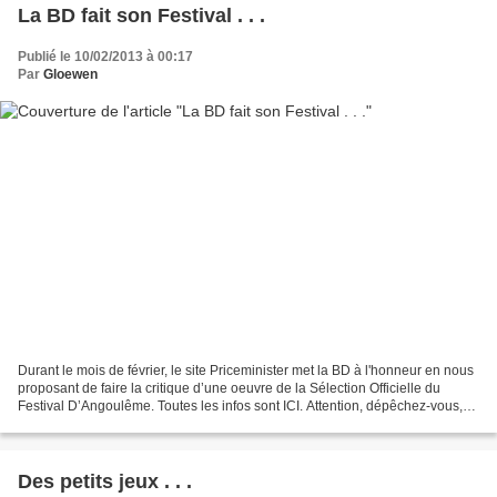
La BD fait son Festival . . .
Publié le 10/02/2013 à 00:17
Par
Gloewen
Durant le mois de février, le site Priceminister met la BD à l'honneur en nous
proposant de faire la critique d’une oeuvre de la Sélection Officielle du
Festival D’Angoulême. Toutes les infos sont ICI. Attention, dépêchez-vous,
vous avez jusqu'au 15 février...
Des petits jeux . . .