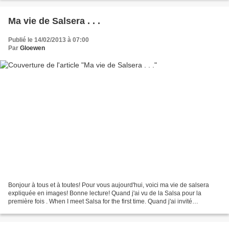
Ma vie de Salsera . . .
Publié le 14/02/2013 à 07:00
Par
Gloewen
Bonjour à tous et à toutes! Pour vous aujourd'hui, voici ma vie de salsera
expliquée en images! Bonne lecture! Quand j'ai vu de la Salsa pour la
première fois . When I meet Salsa for the first time. Quand j'ai invité
quelqu'un à danser pour la première...