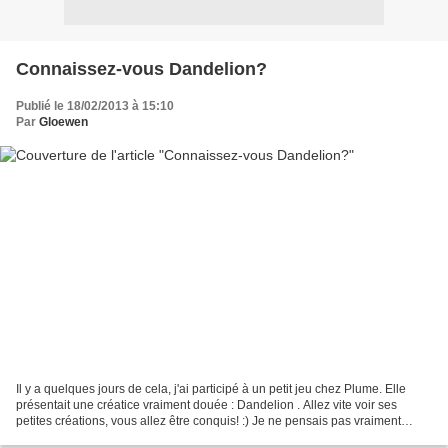
Connaissez-vous Dandelion?
Publié le 18/02/2013 à 15:10
Par
Gloewen
Il y a quelques jours de cela, j'ai participé à un petit jeu chez Plume. Elle
présentait une créatice vraiment douée : Dandelion . Allez vite voir ses
petites créations, vous allez être conquis! :) Je ne pensais pas vraiment
gagner car il y avait énormément...