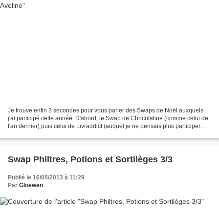
Je trouve enfin 3 secondes pour vous parler des Swaps de Noël auxquels
j'ai participé cette année. D'abord, le Swap de Chocolatine (comme celui de
l'an dernier) puis celui de Livraddict (auquel je ne pensais plus participer
mais que, finalement, si) ....
Swap Philtres, Potions et Sortilèges 3/3
Publié le 16/05/2013 à 11:29
Par
Gloewen