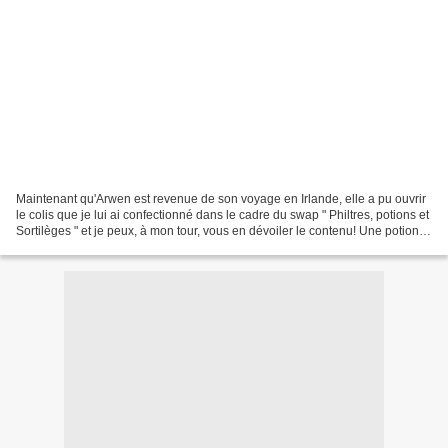
Maintenant qu'Arwen est revenue de son voyage en Irlande, elle a pu ouvrir
le colis que je lui ai confectionné dans le cadre du swap " Philtres, potions et
Sortilèges " et je peux, à mon tour, vous en dévoiler le contenu! Une potion
de vigueur ou un philtre...