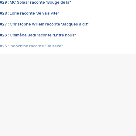
#29 : MC Solaar raconte "Bouge de là"
28 : Lorie raconte "Je vais vite"
#27 : Christophe Willem raconte "Jacques a dit"
#26 : Chimène Badi raconte "Entre nous"
#25 : Indochine raconte "3e sexe"
#24 : Zaho raconte "C'est chelou"
#23 : Patrick Bruel raconte "Au café des délices"
#22 : Kyo raconte "Le chemin"
#21 : Nolwenn Leroy raconte "Cassé"
#20 : Patrick Hernandez raconte "Born to be alive"
#19 : Lorie raconte "Près de moi"
#18 : Michael Jones raconte "A nos actes manqués" (avec Jean-Jacque
#17 : Khaled raconte "Aïcha"