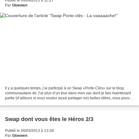
Publié le 09/04/2013 à 11:27
Par
Gloewen
Il y a quelques temps, j’ai participé à un Swap «Porte-Clés» sur le blog
communautaire de J’ai plus d’un tour dans mon sac dont je fais maintenant
partie (d’ailleurs si vous voulez aussi partager vos belles idées, vous pouvez
vous y inscrire à votre tour,...
Swap dont vous êtes le Héros 2/3
Publié le 26/03/2013 à 13:26
Par
Gloewen