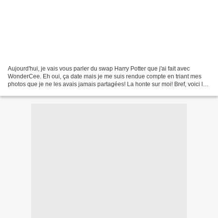
Aujourd'hui, je vais vous parler du swap Harry Potter que j'ai fait avec
WonderCee. Eh oui, ça date mais je me suis rendue compte en triant mes
photos que je ne les avais jamais partagées! La honte sur moi! Bref, voici le
coli vraiment magique que j'ai...