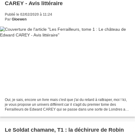
CAREY - Avis littéraire
Publié le 02/02/2020 à 11:24
Par
Gloewen
Oui, je sais, encore un livre mais c'est que j'ai du retard à rattraper, moi ! Ici,
je vous propose un univers différent car il s'agit du premier tome des
Ferrailleurs de Edward CAREY qui se passe dans une sorte de Londres au
début du 19ème siècle. Fantasy...
Le Soldat chamane, T1 : la déchirure de Robin