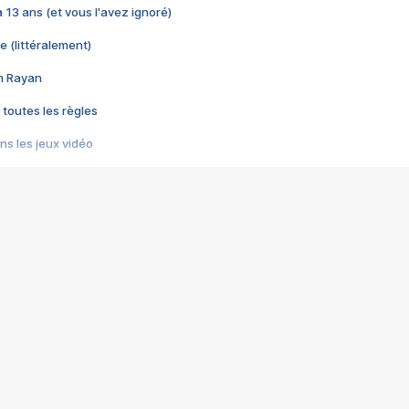
 a 13 ans (et vous l'avez ignoré)
e (littéralement)
im Rayan
 toutes les règles
s les jeux vidéo
us choquant de Rockstar ? - Le scandale BULLY
e plus moche de Steam
du RÊVE tourne au CAUCHEMAR
pendant 8 heures
it… à tort
umiliés par un jeu vidéo
ire - Final Fantasy 8
ti un empire - Age of Empires