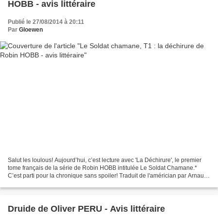
HOBB - avis littéraire
Publié le 27/08/2014 à 20:11
Par
Gloewen
Salut les loulous! Aujourd’hui, c’est lecture avec 'La Déchirure', le premier
tome français de la série de Robin HOBB intitulée Le Soldat Chamane.*
C’est parti pour la chronique sans spoiler! Traduit de l'américian par Arnaud
MOUSNIER-LOMPREPygmalion...
Druide de Oliver PERU - Avis littéraire