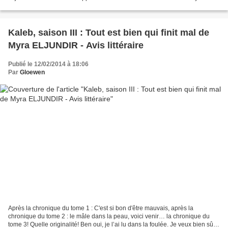
rattraper mon retard au niveau...
Kaleb, saison III : Tout est bien qui finit mal de
Myra ELJUNDIR - Avis littéraire
Publié le 12/02/2014 à 18:06
Par
Gloewen
Après la chronique du tome 1 : C'est si bon d'être mauvais, après la
chronique du tome 2 : le mâle dans la peau, voici venir… la chronique du
tome 3! Quelle originalité! Ben oui, je l’ai lu dans la foulée. Je veux bien sûr