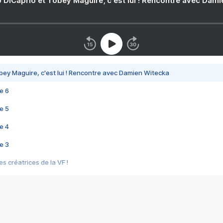
 DiCaprio et Tobey Maguire, c'est lui ! Rencontre avec Dam
bey Maguire, c'est lui ! Rencontre avec Damien Witecka
e 6
e 5
e 4
e 3
s créatrices de la VF !
e 2
e 1
e Mektoub My Love arrive enfin ! Rencontre avec Shaïn Boumedine et Sal