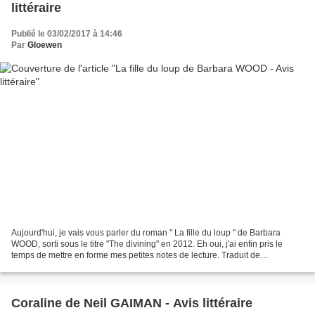
littéraire
Publié le 03/02/2017 à 14:46
Par
Gloewen
Aujourd'hui, je vais vous parler du roman " La fille du loup " de Barbara
WOOD, sorti sous le titre "The divining" en 2012. Eh oui, j'ai enfin pris le
temps de mettre en forme mes petites notes de lecture. Traduit de
l'Américain par Florence BERTRAND...
Coraline de Neil GAIMAN - Avis littéraire