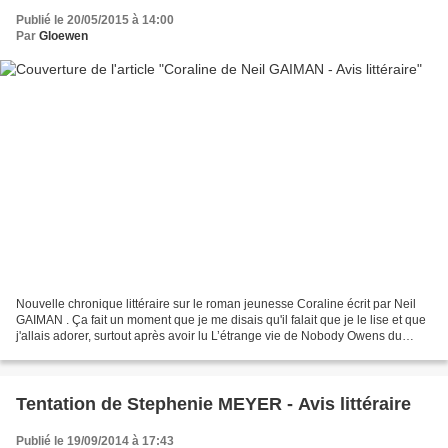
Publié le 20/05/2015 à 14:00
Par
Gloewen
Nouvelle chronique littéraire sur le roman jeunesse Coraline écrit par Neil
GAIMAN . Ça fait un moment que je me disais qu'il falait que je le lise et que
j'allais adorer, surtout après avoir lu L’étrange vie de Nobody Owens du
même auteur… Traduit de...
Tentation de Stephenie MEYER - Avis littéraire
Publié le 19/09/2014 à 17:43