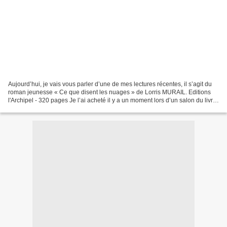
Aujourd’hui, je vais vous parler d’une de mes lectures récentes, il s’agit du
roman jeunesse « Ce que disent les nuages » de Lorris MURAIL. Editions
l'Archipel - 320 pages Je l’ai acheté il y a un moment lors d’un salon du livre
imaginaire. En ce moment,...