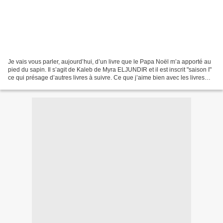
Je vais vous parler, aujourd’hui, d’un livre que le Papa Noël m’a apporté au
pied du sapin. Il s’agit de Kaleb de Myra ELJUNDIR et il est inscrit "saison I"
ce qui présage d’autres livres à suivre. Ce que j’aime bien avec les livres
que l’on reçoit en...