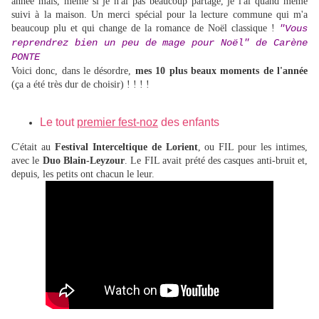
année mais, même si je n'ai pas beaucoup partagé, je l'ai quand même
suivi à la maison. Un merci spécial pour la lecture commune qui m'a
beaucoup plu et qui change de la romance de Noël classique !
"Vous
reprendrez bien un peu de mage pour Noël" de Carène
PONTE
Voici donc, dans le désordre,
mes 10 plus beaux moments de l'année
(ça a été très dur de choisir) ! ! ! !
Le tout
premier fest-noz
des enfants
C'était au
Festival Interceltique de Lorient
, ou FIL pour les intimes,
avec le
Duo Blain-Leyzour
. Le FIL avait prété des casques anti-bruit et,
depuis, les petits ont chacun le leur.