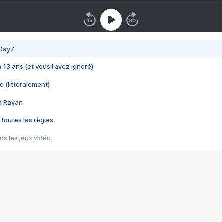
 DayZ
 a 13 ans (et vous l'avez ignoré)
e (littéralement)
im Rayan
 toutes les règles
s les jeux vidéo
us choquant de Rockstar ? - Le scandale BULLY
e plus moche de Steam
du RÊVE tourne au CAUCHEMAR
pendant 8 heures