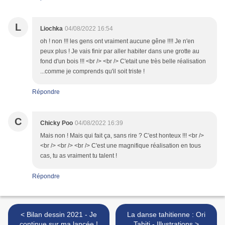
L
Liochka
04/08/2022 16:54
oh ! non !!! les gens ont vraiment aucune gêne !!!! Je n'en
peux plus ! Je vais finir par aller habiter dans une grotte au
fond d'un bois !!! <br /> <br /> C'etait une très belle réalisation
...comme je comprends qu'il soit triste !
Répondre
C
Chicky Poo
04/08/2022 16:39
Mais non ! Mais qui fait ça, sans rire ? C'est honteux !!! <br />
<br /> <br /> <br /> C'est une magnifique réalisation en tous
cas, tu as vraiment tu talent !
Répondre
< Bilan dessin 2021 - Je
La danse tahitienne : Ori
continue sur ma lancée !
Tahiti - Illustrations >