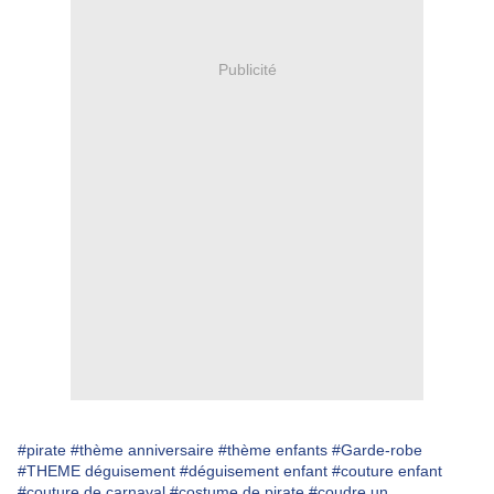
Publicité
#pirate
#thème anniversaire
#thème enfants
#Garde-robe
#THEME déguisement
#déguisement enfant
#couture enfant
#couture de carnaval
#costume de pirate
#coudre un