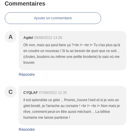
Commentaires
Ajouter un commentaire
A
Agdel
09/08/2022 13:26
Oh non, mais qui peut faire ça ?<br /> <br /> Tu n'as plus qu'à
en coudre un nouveau ! Si tu as besoin de quoi que ce soit…
(chutes, boutons ou même une petite broderie) tu sais où me
trouver.
Répondre
C
CYQLAF
07/08/2022 12:35
Il est splendide ce gilet ... Promis, j'ouvre l'oeil et si je vois un
gilet brodé, je l'arrache au corsaire ! <br /> <br /> Non mais je
rêve, comment peut-on être aussi méchant ... La bêtise
humaine me laisse pantoise !
Répondre