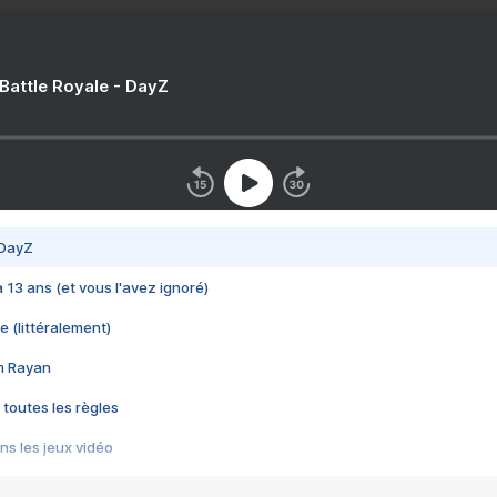
 Battle Royale - DayZ
 DayZ
 a 13 ans (et vous l'avez ignoré)
e (littéralement)
im Rayan
 toutes les règles
s les jeux vidéo
us choquant de Rockstar ? - Le scandale BULLY