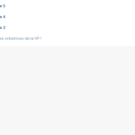
e 5
e 4
e 3
s créatrices de la VF !
e 2
e 1
e Mektoub My Love arrive enfin ! Rencontre avec Shaïn Boumedine et Sal
i : après Toni en famille
elle réalise le bouleversant Dites lui que je l'aime
ais ! Rencontre autour de Vie privée de Rebecca Zlotowski
 de Marguerite, Grave... Rencontre avec Ella Rumpf
 Les Rêveurs, un film intime sur la santé mentale