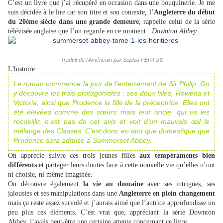
C’est un livre que j’ai récupéré en occasion dans une bouquinerie. Je me
suis décidée à le lire car son titre et son contexte
,
l’
Angleterre du début
du 20ème siècle dans une grande demeure
, rappelle celui de la série
télévisée anglaise que l’on regarde en ce moment :
Downton Abbey
.
Traduit de l'Américain par Sophia PERTUS
L'histoire :
Le roman commence la jour de l’enterrement de Sir Philip. On
y découvre les trois protagonistes : ses deux filles, Rowena et
Victoria, ainsi que Prudence la fille de la préceptrice. Elles ont
été élevées comme des sœurs mais leur oncle, qui va les
recueillir, n’est pas de cet avis et voit d’un mauvais œil le
mélange des Classes. C’est donc en tant que domestique que
Prudence sera admise à Summerset Abbey.
On apprécie suivre ces trois jeunes filles
aux tempéraments bien
différents
et partager leurs doutes face à cette nouvelle vie qu’elles n’ont
ni choisie, ni même imaginée.
On découvre également
la vie au domaine
avec ses intrigues, ses
jalousies et ses manipulations dans une
Angleterre en plein changement
mais ça reste assez survolé et j’aurais aimé que l’autrice approfondisse un
peu plus ces éléments. C’est vrai que, appréciant la série Downton
Abbey, j’avais peut-être une certaine attente concernant ce livre.