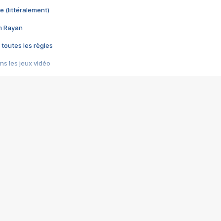
e (littéralement)
im Rayan
 toutes les règles
s les jeux vidéo
us choquant de Rockstar ? - Le scandale BULLY
e plus moche de Steam
du RÊVE tourne au CAUCHEMAR
pendant 8 heures
it… à tort
umiliés par un jeu vidéo
ire - Final Fantasy 8
ti un empire - Age of Empires