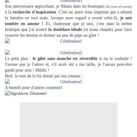
Son anniversaire approchant, je flânais dans les boutiques
(de tissu of course)
à la
recherche d'inspiration
. C'est un autre tissu imprimé qui a allumé
la lumière en moi mais, lorsque mon regard a croisé celui-là,
je suis
tombée en amour !
Et, chanceuse que je suis, c'est dans la même
boutique que j'ai trouvé
la dou
blure idéale
(et toute chaude) po
ur faire
ressortir les dessins et donner un peu de peps au gilet !
Le petit plus :
le gilet sans manche est réversible
si on le souhaite !
J'avoue que je l'adore et, s'il avait été a ma taille, je l'aurais peut-être
gardé pour moi ! Hihihi !
Bref, le mot de la fin donné par ma cousine :
A bientôt pour d'autres
cousettes
!