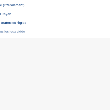
e (littéralement)
im Rayan
 toutes les règles
s les jeux vidéo
us choquant de Rockstar ? - Le scandale BULLY
e plus moche de Steam
du RÊVE tourne au CAUCHEMAR
pendant 8 heures
it… à tort
umiliés par un jeu vidéo
ire - Final Fantasy 8
ti un empire - Age of Empires