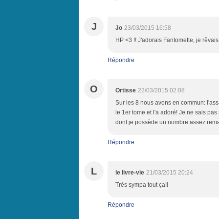
J
Jo
23/03/2015 16:58
HP <3 !! J'adorais Fantomette, je rêva
Répondre
O
Ortisse
22/03/2015 02:08
Sur les 8 nous avons en commun: l'assas
le 1er tome et l'a adoré! Je ne sais pas s
dont je possède un nombre assez remar
Répondre
L
le livre-vie
21/03/2015 20:24
Très sympa tout ça!!
Répondre