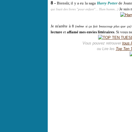
8 -
Biensûr, il y a eu la saga
Harry Potter
de Joan
Je suis
qui lisait des livres "pour enfant"... Hum humm...)
Je m'arrête à 8
(même si ça fait beaucoup plus que ça)
lecture
et
affamé mes envies littéraires
. Si vous n
Vous pouvez retrouver
tous 
ou Lire les
Top Ten 