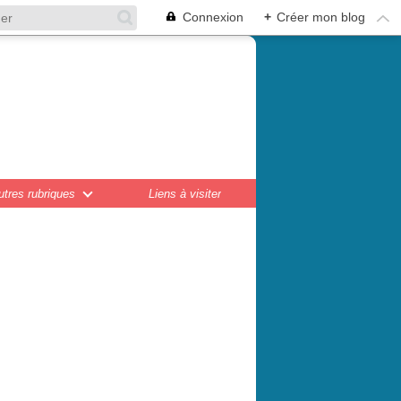
Connexion
+
Créer mon blog
en,
ations...
utres rubriques
Liens à visiter