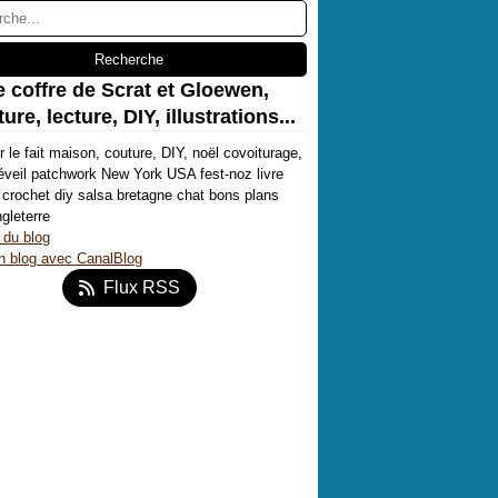
e coffre de Scrat et Gloewen,
ure, lecture, DIY, illustrations...
r le fait maison, couture, DIY, noël covoiturage,
'éveil patchwork New York USA fest-noz livre
crochet diy salsa bretagne chat bons plans
ngleterre
 du blog
n blog avec CanalBlog
Flux RSS