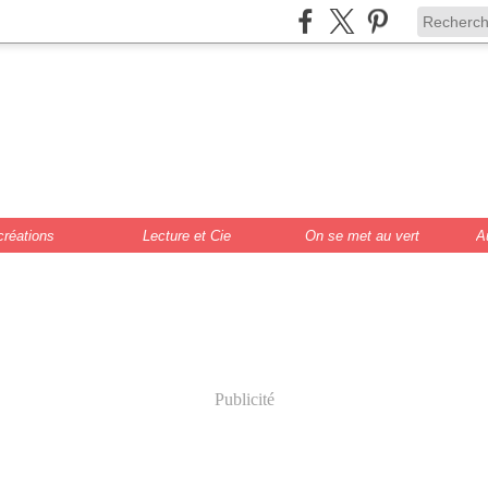
de Scrat et Gloew
cture, DIY, illustr
créations
Lecture et Cie
On se met au vert
A
Publicité