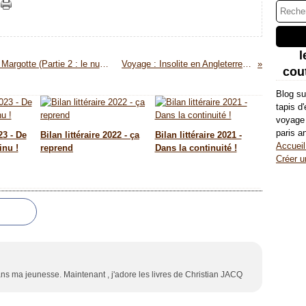
l
Couture : Couverture patchwork du challenge Margotte (Partie 2 : le nuage)
Voyage : Insolite en Angleterre #2
cout
Blog su
tapis d
voyage 
paris a
23 - De
Bilan littéraire 2022 - ça
Bilan littéraire 2021 -
Accueil
inu !
reprend
Dans la continuité !
Créer u
dans ma jeunesse. Maintenant , j'adore les livres de Christian JACQ