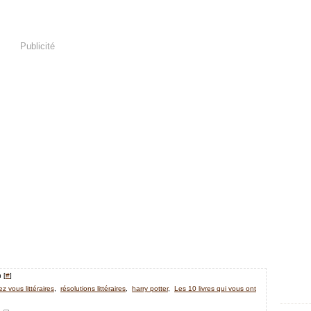
Publicité
 [
#
]
z vous littéraires
,
résolutions littéraires
,
harry potter
,
Les 10 livres qui vous ont