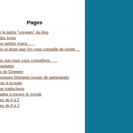
Pages
r la partie "voyages" du blog
des livres
s petites mains . . .
s et blogs que l'on vous conseille de visiter . .
es que nous vous conseillons . . .
wsletter
es de Gloewen
oniques littéraires issues de partenariats
res à écouter
par traducteurs
ades à travers le monde
res de A à Z
res de A à Z