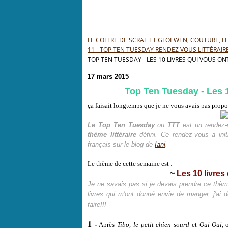
LE COFFRE DE SCRAT ET GLOEWEN, COUTURE, LEC
11 - TOP TEN TUESDAY RENDEZ VOUS LITTÉRAIR
TOP TEN TUESDAY - LES 10 LIVRES QUI VOUS ON
17 mars 2015
Top Ten Tuesday - Les 10
ça faisait longtemps que je ne vous avais pas propo
Le Top Ten Tuesday
ou
TTT
est un rendez
thème littéraire
défini. Ce rendez-vous a ini
français sur le blog de
Iani
.
Le thème de cette semaine est :
~
Les 10 livres 
Je ne savais pas si je devais prendre ce thè
livres qui m'ont donné envie de manger, j'ai d
faire!!!
1 -
Après
Tibo, le petit chien sourd
et
Oui-Oui
,
o