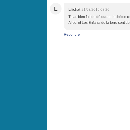
L
Lilichat
21/03/2015 08:26
Tu as bien fait de détourner le thème car
Alice, et Les Enfants de la terre sont d
Répondre