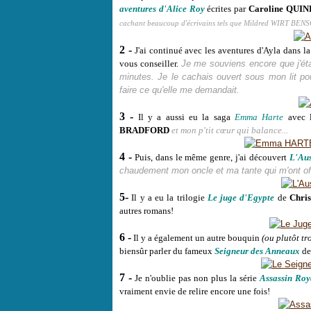
aventures d'Alice Roy
écrites par
Caroline QUIN
cachant beaucoup d'écrivains tels que Mildred WIRT BE
2 -
J'ai continué avec les aventures d'Ayla dans l
vous conseiller.
Je me souviens encore que j'étai
minutes. Je le cachais ouvert sous mon lit p
faire ce qu'elle me demandait.
3 -
Il y a aussi eu la saga
Emma Harte
avec 
BRADFORD
et mon p'tit c
œ
ur qui balance...
4 -
Puis, dans le même genre, j'ai découvert
L'Aus
chaudement mon oncle et ma tante qui m'ont off
5-
Il y a eu la trilogie
Le juge d'Egypte
de
Chri
autres romans!
6 -
Il y a également un autre bouquin
(ou plutôt tr
biensûr parler du fameux
Seigneur des Anneaux
d
7 -
Je n'oublie pas non plus la série
Assassin Roy
vraiment envie de relire encore une fois!