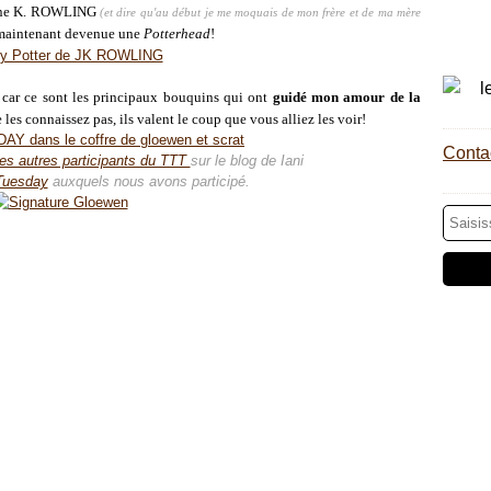
ne K. ROWLING
(et dire qu'au début je me moquais de mon frère et de ma mère
 maintenant devenue une
Potterhead
!
car ce sont les principaux bouquins qui ont
guidé mon amour de la
e les connaissez pas, ils valent le coup que vous alliez les voir!
Contac
les autres participants du TTT
sur le blog de Iani
Tuesday
auxquels nous avons participé.