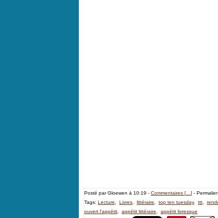
Posté par Gloewen à 10:19 -
Commentaires [
…
]
- Permalien
Tags:
Lecture
,
Livres
,
littéraire
,
top ten tuesday
,
ttt
,
rende
ouvert l'appétit
,
appétit littéraire
,
appétit livresque