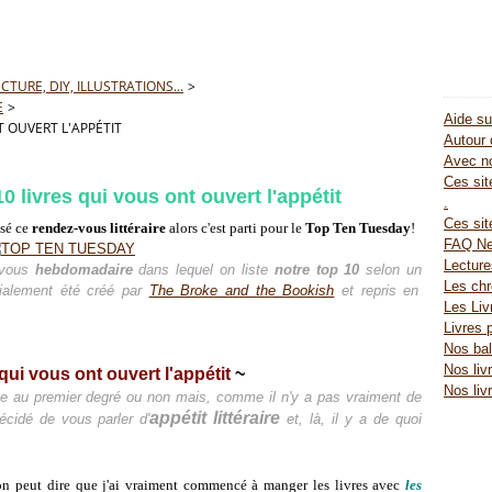
TURE, DIY, ILLUSTRATIONS...
>
E
>
Aide su
T OUVERT L'APPÉTIT
Autour 
Avec no
Ces site
 livres qui vous ont ouvert l'appétit
.
Ces sit
sé ce
rendez-vous littéraire
alors c'est parti pour le
Top Ten Tuesday
!
FAQ Ne
Lectur
-vous
hebdomadaire
dans lequel on liste
notre top 10
selon un
Les chr
tialement été créé par
The Broke and the Bookish
et repris en
Les Liv
Livres 
Nos bal
Nos liv
qui vous ont ouvert l'appétit
~
Nos liv
me au premier degré ou non mais, comme il n'y a pas vraiment de
appétit littéraire
écidé de vous parler d'
et, là, il y a de quoi
n peut dire que j'ai vraiment commencé à manger les livres avec
les