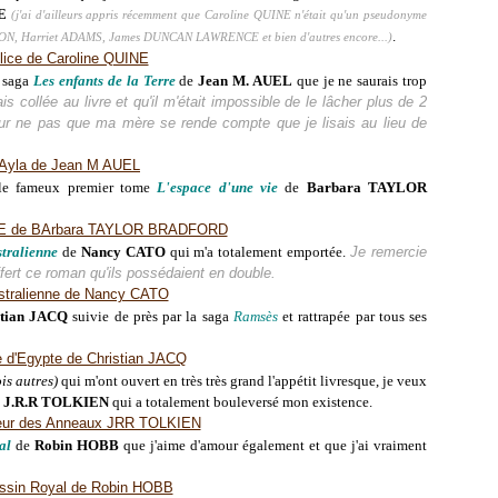
E
(j'ai d'ailleurs appris récemment que Caroline QUINE n'était qu'un pseudonyme
.
NSON, Harriet ADAMS, James DUNCAN LAWRENCE et bien d'autres encore...)
a saga
Les enfants de la Terre
de
Jean M. AUEL
que je ne saurais trop
s collée au livre et qu'il m'était impossible de le lâcher plus de 2
our ne pas que ma mère se rende compte que je lisais au lieu de
le fameux premier tome
L'espace d'une vie
de
Barbara TAYLOR
tralienne
de
Nancy CATO
qui m'a totalement emportée.
Je remercie
ert ce roman qu'ils possédaient en double.
stian JACQ
suivie de près par la saga
Ramsès
et rattrapée par tous ses
ois autres)
qui m'ont ouvert en très très grand l'appétit livresque, je veux
e
J.R.R TOLKIEN
qui a totalement bouleversé mon existence.
al
de
Robin HOBB
que j'aime d'amour également et que j'ai vraiment