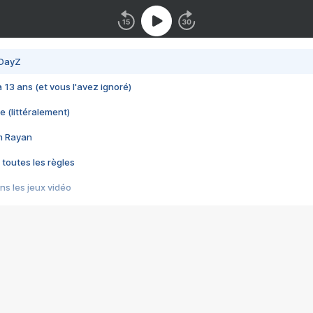
 DayZ
 a 13 ans (et vous l'avez ignoré)
e (littéralement)
im Rayan
 toutes les règles
s les jeux vidéo
us choquant de Rockstar ? - Le scandale BULLY
e plus moche de Steam
du RÊVE tourne au CAUCHEMAR
pendant 8 heures