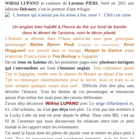
Wilfrid LUPANO
et couleurs de
Lorenzo PIERI.
Sorti en 2011 aux
éditions
Delcourt
, c'est le premier d'une trilogie.
Un anglais bien habillé à l'heure du thé sur fond de bandis
dans le désert de l'arizona, voici le décor planté.
L'histoire se déroule dans l'Ouest américain avec pour principaux
Maître
Byron Peak
Knut
personnages
,
(l'anglais en couverture)
Hoggaard
Margot la Garine
son associé dans ce voyage,
jeune
Tim Bishop
aristocrate Franco-russe et
le bagagiste.
On est
tenu en haleine
dès les premières pages avec
plusieurs intrigues
qui s'entremèlent
sur fond d'
humour anglais
.
Tout commence quand
Tim le bagagiste, tombe sous le charme de Margot au départ d'un train.
Tim va embarquer clandestinement pour la suivre, mais ce train va se
faire attaquer quelques temps plus tard...
Difficile d'en dire plus sans
dévoiler l'histoire. Tous les destins de ces personnages se retrouvent
autour d'un même but mais pour des raisons différentes.
Wilfrid LUPANO
J'avais déja découvert
avec
Le singe
d'Hartlepool
et,
ici, côté
scénario, on n'est
pas déçu
non plus. Ce n'est pas une aventure à
la Lucky Luke où tout est posé depuis le début. Dans cette BD, c'est au
fil de l'aventure que nous découvrons les relations entre tout ce petit
monde et les rapport entre les évènements.
J'ai aimé la façon dont les pièces du puzzle vont se mettre en place petit à
petit. Tous les personnages sont rapidement présentés, mais les liens ne