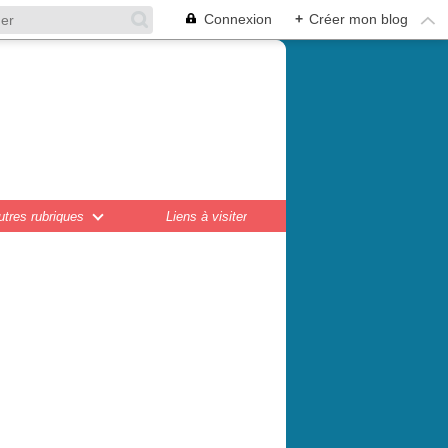
Connexion
+
Créer mon blog
en,
ations...
utres rubriques
Liens à visiter