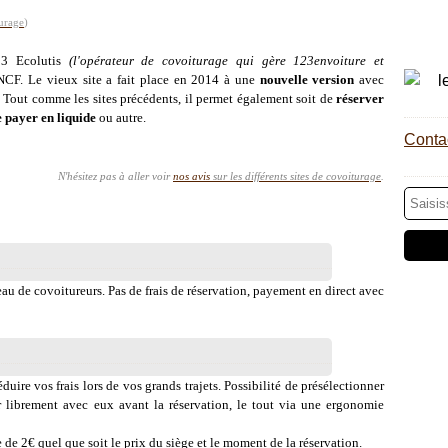
urage
)
13 Ecolutis
(l'opérateur de covoiturage qui gère 123envoiture et
SNCF. Le vieux site a fait place en 2014 à une
nouvelle version
avec
. Tout comme les sites précédents, il permet également
soit de
réserver
e payer en liquide
ou autre.
Contac
N'hésitez pas à aller voir
nos avis
sur les différents sites de covoiturage
.
eau de covoitureurs. Pas de frais de réservation, payement en direct avec
uire vos frais lors de vos grands trajets. Possibilité de présélectionner
er librement avec eux avant la réservation, le tout via une ergonomie
e 2€ quel que soit le prix du siège et le moment de la réservation.