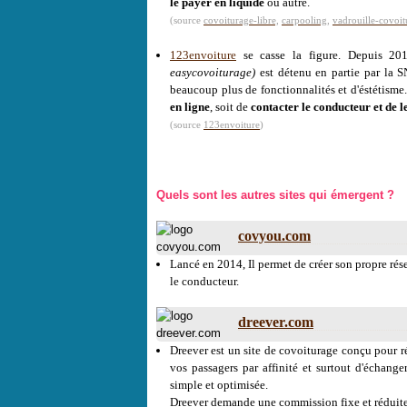
le payer en liquide
ou autre.
(source
covoiturage-libre,
carpooling
,
vadrouille-covoit
123envoiture
se casse la figure. Depuis 20
easycovoiturage)
est détenu en partie par la 
beaucoup plus de fonctionnalités et d'éstétisme
en ligne
, soit de
contacter le conducteur et de l
(source
123envoiture
)
Quels sont les autres sites qui émergent ?
covyou.com
Lancé en 2014, Il permet de créer son propre rés
le conducteur.
dreever.com
Dreever est un site de covoiturage conçu pour réd
vos passagers par affinité et surtout d'échang
simple et optimisée.
Dreever demande une commission fixe et réduite d