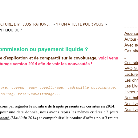
TURE, DIY, ILLUSTRATIONS...
>
17 ON A TESTÉ POUR VOUS
>
T LIQUIDE ?
Aide su
Autour 
Avec no
 commission ou payement liquide ?
Ces site
.
le d'explication et de comparatif sur le covoiturage
, voici venu
Ces sit
iturage version 2014 afin de voir les nouveautés !
FAQ Ne
Lectur
Les chr
Les Liv
ture, covyou, easy-covoiturage, vadrouille-covoiturage,
Livres 
pooling, tribu-covoiturage...
Nos bal
Nos liv
nçons par regarder
le nombre de trajets présents sur ces sites
en 2014
.
Nos liv
s pour une date donnée, nous avons repris les mêmes critères :
3 jours
hasard
(
Mai/Juin 2014
) et comptabilisé le nombre d'offres pour 3 trajets