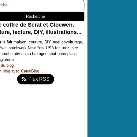
e coffre de Scrat et Gloewen,
ure, lecture, DIY, illustrations...
r le fait maison, couture, DIY, noël covoiturage,
'éveil patchwork New York USA fest-noz livre
crochet diy salsa bretagne chat bons plans
ngleterre
 du blog
n blog avec CanalBlog
Flux RSS