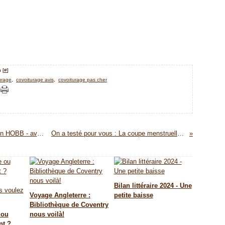
 [
#
]
urage
,
covoiturage avis
,
covoiturage pas cher
Le Soldat chamane, T1 : la déchirure de Robin HOBB - avis littéraire
On a testé pour vous : La coupe menstruelle ou Cup
Bilan littéraire 2024 - Une
Voyage Angleterre :
petite baisse
Bibliothèque de Coventry
 ou
nous voilà!
nt ?