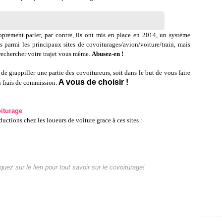
roprement parler, par contre, ils ont mis en place en 2014, un système
s parmi les principaux sites de covoiturages/avion/voiture/train, mais
echercher votre trajet vous même.
Abusez-en !
 grappiller une partie des covoitureurs, soit dans le but de vous faire
A vous de choisir !
en frais de commission.
iturage
uctions chez les loueurs de voiture grace à ces sites :
quez sur le lien pour tout savoir sur le covoiturage!