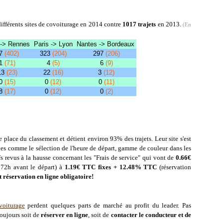
différents sites de covoiturage en 2014 contre
1017 trajets
en 2013.
(En
 -> Rennes
Paris -> Lyon
Nantes -> Bordeaux
7
(402)
323
(204)
297
(206)
1
(71)
4
(5)
6
(9)
13
(23)
22
(16)
3
(12)
0
(15)
0
(12)
0
(11)
8
(17)
0
(12)
0
(2)
 place du classement et détient environ 93% des trajets. Leur site s'est
ues comme le sélection de l'heure de départ, gamme de couleur dans les
ifs revus à la hausse concernant les "Frais de service" qui vont de
0.66€
 72h avant le départ) à
1.19€ TTC fixes + 12.48% TTC
(réservation
 réservation en ligne obligatoire!
voiturage
perdent quelques parts de marché au profit du leader. Pas
toujours soit de
réserver en ligne
, soit de
contacter le conducteur et de