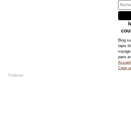
l
cout
Blog su
tapis d
voyage 
paris a
Accueil
Créer u
Publicité