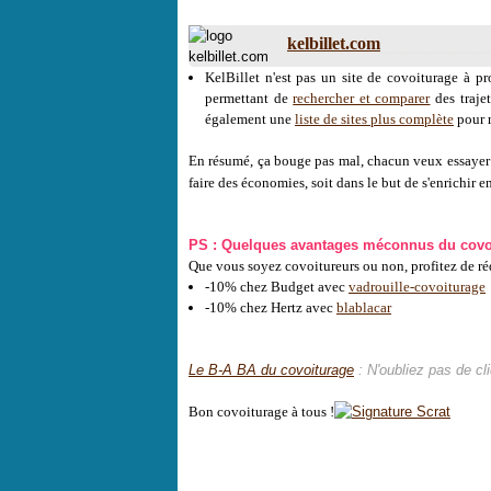
kelbillet.com
KelBillet n'est pas un site de covoiturage à p
permettant de
rechercher et comparer
des trajet
également une
liste de sites plus complète
pour r
En résumé, ça bouge pas mal, chacun veux essayer de
faire des économies, soit dans le but de s'enrichir 
PS : Quelques avantages méconnus du covo
Que vous soyez covoitureurs ou non, profitez de réd
-10% chez Budget avec
vadrouille-covoiturage
-10% chez Hertz avec
blablacar
Le B-A BA du covoiturage
: N'oubliez pas de cli
Bon covoiturage à tous !