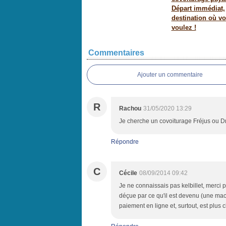
Départ immédiat,
destination où v
voulez !
Commentaires
Ajouter un commentaire
R
Rachou
31/05/2020 13:29
Je cherche un covoiturage Fréjus ou Dr
Répondre
C
Cécile
08/09/2014 09:42
Je ne connaissais pas kelbillet, merci po
déçue par ce qu'il est devenu (une mach
paiement en ligne et, surtout, est plus 