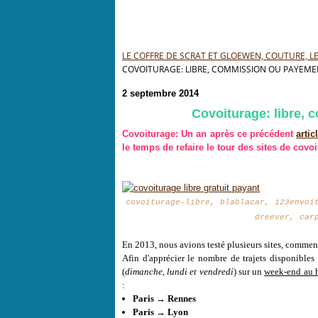
LE COFFRE DE SCRAT ET GLOEWEN, COUTURE, LEC
COVOITURAGE: LIBRE, COMMISSION OU PAYEMEN
2 septembre 2014
Covoiturage: libre,
Covoiturage: Un an après ce précédent
artic
le temps de refaire le tour des sites de covo
covoiturage-libre, blablacar, 123envoi
dreever, car
En 2013, nous avions testé plusieurs sites, comme
Afin d'apprécier le nombre de trajets disponible
(
dimanche, lundi et vendredi
) sur un
week-end au 
:
Paris → Rennes
Paris → Lyon