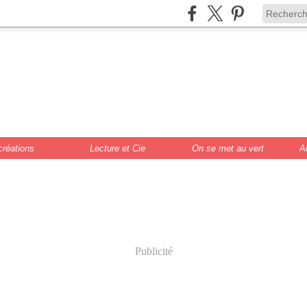
de Scrat et Gloew
cture, DIY, illustr
créations
Lecture et Cie
On se met au vert
A
Publicité