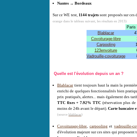
Nantes → Bordeaux
Sur ce WE test,
1144 trajets
sont proposés sur ces 
orange dans le tableau suivant, les résultats en 2013)
Paris
Blablacar
4
Covoiturage-libre
Carpooling
123envoiture
Vadrouille-covoiturage
Quelle est l'évolution depuis un an ?
Blablacar
tient toujours haut la main la première
enrichi de quelques fonctionnalités bien pratiq
prix pratiqués, alertes... mais également des tar
TTC fixes + 7.92% TTC
(réservation plus de
moins de 24h avant le départ).
Carte bancaire et
(source
blablacar
)
Covoiturage-libre
,
carpooling
et
vadrouille-co
d'évolution majeure sur ces sites qui proposent 