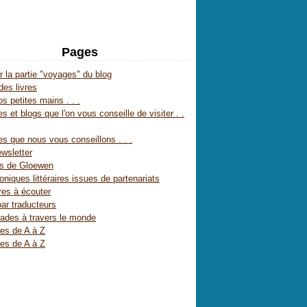
Pages
r la partie "voyages" du blog
des livres
s petites mains . . .
s et blogs que l'on vous conseille de visiter . .
es que nous vous conseillons . . .
wsletter
es de Gloewen
oniques littéraires issues de partenariats
res à écouter
par traducteurs
ades à travers le monde
res de A à Z
res de A à Z