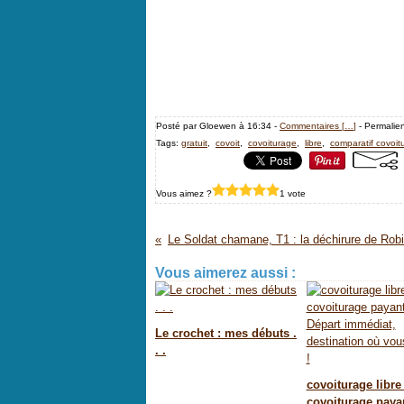
Posté par Gloewen à 16:34 -
Commentaires [
…
]
- Permalien
Tags:
gratuit
,
covoit
,
covoiturage
,
libre
,
comparatif covoit
Vous aimez ?
1 vote
Vous aimerez aussi :
Le crochet : mes débuts .
. .
covoiturage libre
covoiturage paya