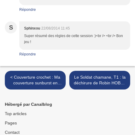
Répondre
S
Sphinxou
22/08/2014 11:45
Super résumé des règles de cette session :)<br /> <br /> Bon
jeu !
Répondre
< Couverture crochet : Ma
Le Soldat chamane, T1 : la
couverture sunburst en
déchirure de Robin HOBB -
crochet - Partie 3
avis littéraire >
Hébergé par Canalblog
Top articles
Pages
Contact