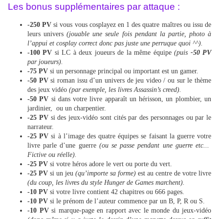
Les bonus supplémentaires par attaque :
-250 PV
si vous vous cosplayez en 1 des quatre maîtres ou issu de
leurs univers
(jouable une seule fois pendant la partie, photo à
l’appui et cosplay correct donc pas juste une perruque quoi ^^).
-100 PV
si LC à deux joueurs de la même équipe
(puis
-50 PV
par joueurs).
-75 PV
si un personnage principal ou important est un gamer.
-50 PV
si roman issu d’un univers de jeu video / ou sur le thème
des jeux vidéo
(par exemple, les livres Assassin’s creed).
-50 PV
si dans votre livre apparaît un hérisson, un plombier, un
jardinier, ou un charpentier.
-25 PV
si des jeux-vidéo sont cités par des personnages ou par le
narrateur.
-25 PV
si à l’image des quatre équipes se faisant la guerre votre
livre parle d’une guerre
(ou se passe pendant une guerre etc...
Fictive ou réelle).
-25 PV
si votre héros adore le vert ou porte du vert.
-25 PV
si un jeu
(qu’importe sa forme)
est au centre de votre livre
(du coup, les livres du style Hunger de Games marchent).
-10 PV
si votre livre contient 42 chapitres ou 666 pages.
-10 PV
si le prénom de l’auteur commence par un B, P, R ou S.
-10 PV
si marque-page en rapport avec le monde du jeux-vidéo