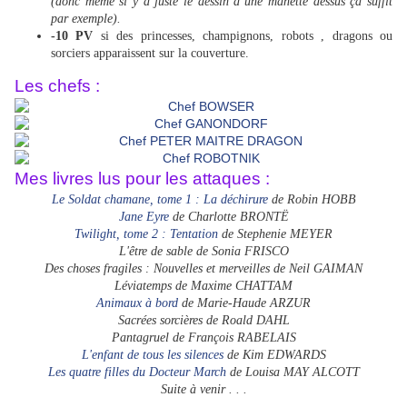
(donc même si y a juste le dessin d’une manette dessus ça suffit
par exemple).
-10 PV
si des princesses, champignons, robots , dragons ou
sorciers apparaissent sur la couverture.
Les chefs :
Mes livres lus pour les attaques :
Le Soldat chamane, tome 1 : La déchirure
de Robin HOBB
Jane Eyre
de Charlotte BRONTË
Twilight, tome 2 : Tentation
de Stephenie MEYER
L'être de sable de Sonia FRISCO
Des choses fragiles : Nouvelles et merveilles de Neil GAIMAN
Léviatemps de Maxime CHATTAM
Animaux à bord
de Marie-Haude ARZUR
Sacrées sorcières de Roald DAHL
Pantagruel de François RABELAIS
L'enfant de tous les silences
de Kim EDWARDS
Les quatre filles du Docteur March
de Louisa MAY ALCOTT
Suite à venir . . .