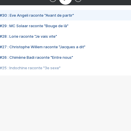
#30 : Eve Angeli raconte "Avant de partir"
#29 : MC Solaar raconte "Bouge de là"
28 : Lorie raconte "Je vais vite"
#27 : Christophe Willem raconte "Jacques a dit"
#26 : Chimène Badi raconte "Entre nous"
#25 : Indochine raconte "3e sexe"
#24 : Zaho raconte "C'est chelou"
#23 : Patrick Bruel raconte "Au café des délices"
#22 : Kyo raconte "Le chemin"
#21 : Nolwenn Leroy raconte "Cassé"
#20 : Patrick Hernandez raconte "Born to be alive"