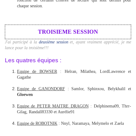
fonction de certains critères de lecture qui sont définis pour
chaque session.
TROISIEME SESSION
J'ai participé à la
deuxième session
et, ayant vraiment apprécié, je me
lance pour la troisième!!!
Les quatres équipes :
Equipe de BOWSER
: Helran, Milathea, LordLawrence et
Gagathe
Equipe de GANONDORF
: Samlor, Sphinxou, Belykhalil et
Gloewen
Equipe de PETER MAITRE DRAGON
: Delphinema09, Thrr-
Gilag, Randall83330 et Aurélie91
Equipe de ROBOTNIK
: Nnyl, Naramaya, Melymelo et Zaela