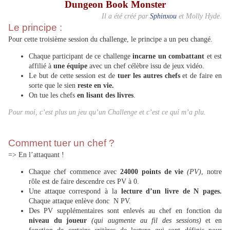
Dungeon Book Monster
Il a été créé par
Sphinxou
et Molly Hyde
.
Le principe :
Pour cette troisième session du challenge, le principe a un peu changé.
Chaque participant de ce challenge
incarne un combattant
et est
affilié à
une équipe
avec un chef célèbre issu de jeux vidéo.
Le but de cette session est de
tuer les autres chefs
et de faire en
sorte que le sien
reste en vie.
On tue les chefs
en lisant des livres
.
Pour moi, c’est plus un jeu qu’un Challenge et c’est ce qui m’a plu.
Comment tuer un chef ?
=> En l’attaquant !
Chaque chef commence avec
24000 points de vie
(PV)
, notre
rôle est de faire descendre ces PV à 0.
Une attaque correspond à la
lecture d’un livre de N pages.
Chaque attaque enlève donc N PV.
Des PV supplémentaires sont enlevés au chef en fonction du
niveau du joueur
(qui augmente au fil des sessions)
et en