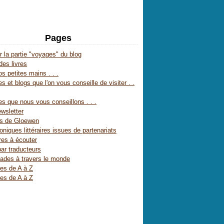
Pages
r la partie "voyages" du blog
des livres
s petites mains . . .
s et blogs que l'on vous conseille de visiter . .
es que nous vous conseillons . . .
wsletter
es de Gloewen
oniques littéraires issues de partenariats
res à écouter
par traducteurs
ades à travers le monde
res de A à Z
res de A à Z