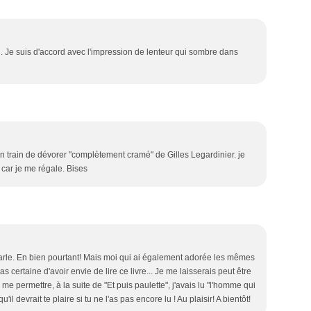
n. Je suis d'accord avec l'impression de lenteur qui sombre dans
 en train de dévorer "complètement cramé" de Gilles Legardinier. je
s car je me régale. Bises
parle. En bien pourtant! Mais moi qui ai également adorée les mêmes
as certaine d'avoir envie de lire ce livre... Je me laisserais peut être
uis me permettre, à la suite de "Et puis paulette", j'avais lu "l'homme qui
l devrait te plaire si tu ne l'as pas encore lu ! Au plaisir! A bientôt!