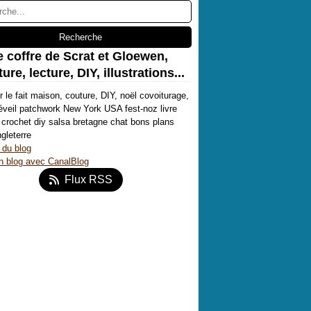
e coffre de Scrat et Gloewen,
ure, lecture, DIY, illustrations...
r le fait maison, couture, DIY, noël covoiturage,
'éveil patchwork New York USA fest-noz livre
crochet diy salsa bretagne chat bons plans
ngleterre
 du blog
n blog avec CanalBlog
Flux RSS