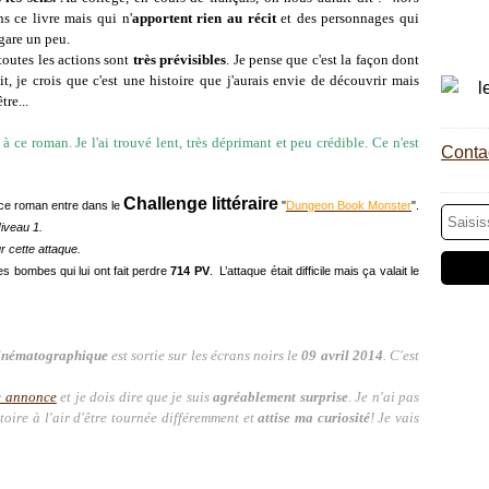
s ce livre mais qui n'
apportent rien au récit
et des personnages qui
égare un peu.
toutes les actions sont
très prévisibles
. Je pense que c'est la façon dont
ait, je crois que c'est une histoire que j'aurais envie de découvrir mais
tre...
à ce roman. Je l'ai trouvé lent, très déprimant et peu crédible. Ce n'est
Contac
Challenge littéraire
 ce roman entre dans le
"
Dungeon Book Monster
".
iveau 1.
 cette attaque.
s bombes qui lui ont fait perdre
714 PV
. L’attaque était difficile mais ça valait le
cinématographique
est sortie sur les écrans noirs le
09 avril 2014
. C'est
 annonce
et je dois dire que je suis
agréablement surprise
. Je n'ai pas
toire à l'air d'être tournée différemment et
attise ma curiosité
! Je vais