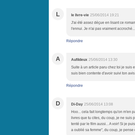
L
le livre-vie
25/06/2014 19:21
J'ai été assez déçue en lisant ce roma
l'ennui. Je n'ai pas vraiment accroché...
Répondre
A
Aufildeux
25/06/2014 13:30
Suite à un article paru chez toi je suis
suis bien contente d'avoir suivi ton avi
Répondre
D
Di-Day
25/06/2014 13:08
Hoo... cela fait longtemps qu'on m'en 
livres que tu cites, du coup, je ne suis p
tenté par le film aussi... A voir! Si je p
a oublié sa femme", du coup, je pense qu'i