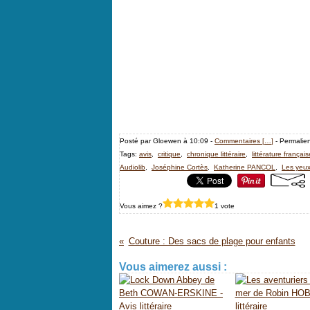
Posté par Gloewen à 10:09 -
Commentaires [
…
]
- Permalien
Tags:
avis
,
critique
,
chronique littéraire
,
littérature français
Audiolib
,
Joséphine Cortès
,
Katherine PANCOL
,
Les yeux
Vous aimez ?
1 vote
Couture : Des sacs de plage pour enfants
Vous aimerez aussi :