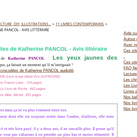
TURE, DIY, ILLUSTRATIONS...
>
11 LIVRES CONTEMPORAINS
>
E PANCOL - AVIS LITTÉRAIRE
Aide su
Autour 
Avec no
les de Katherine PANCOL - Avis littéraire
Ces site
.
Les yeux jaunes des
 de
Katherine PANCOL
:
Ces sit
ue, ça faisait un moment qu’il m’intriguait !
FAQ Ne
Lectur
 : 19h (Livre lu par Marie-Eve DUFRESNE)
Les chr
ons France Loisir : 714 pages
Les Liv
 Le Livre de Poche : 661 pages
Livres 
ons Albin Michel : 651 pages
Nos bal
Nos liv
Nos liv
les mais ça ne va plus vraiment entre eux.
eur dont elle est toujours restée dans l'ombre, d'ailleurs, ell
e reste
t très bien payé, il y a deux ans, il ne travaille plus. Il pense qu'il
e veut pas s'abaisser à en prendre un plus bas et moins rémunéré. Il