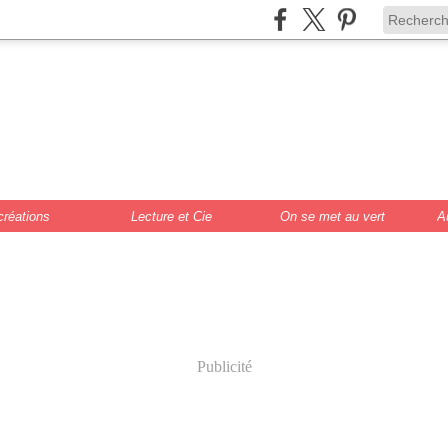
de Scrat et Gloew
cture, DIY, illustr
créations
Lecture et Cie
On se met au vert
A
Publicité