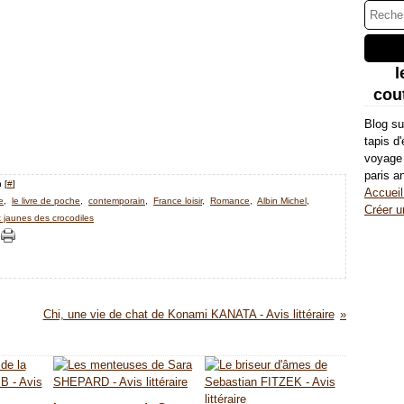
l
cout
Blog su
tapis d
voyage 
paris a
 [
#
]
Accueil
e
,
le livre de poche
,
contemporain
,
France loisir
,
Romance
,
Albin Michel
,
Créer u
 jaunes des crocodiles
Chi, une vie de chat de Konami KANATA - Avis littéraire