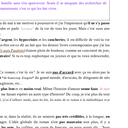
 famille sans s'en apercevoir. Avant il se moquait des recherches de
aintenant, c'est ce qui les fait vivre.
 eu du mal à me motiver à poursuivre et j'ai l'impression qu'
il ne s'y passe
ndre et parle
de la vie de tous les jours. Mais c’est sous une
*presque*
e.
d'argent
, les
hypocrisies
et les
coucheries
, il est difficile de voir la vie
t-être est-ce dû au fait que les dernier livres contemporains que j'ai lus
Et puis Paulette
)
étaient plein de bonheur, comme un concentré de joie,
ntraire
! Si tu es trop euphorique ou joyeux et que tu veux redescendre,
Ce roman, c'est la vie"
. Je ne suis
pas d'accord
avec ça ou alors pas la
t
du grand monde, d'avocats, de dirigeants de très
*de beaucoup d'argent*
gleterre, etc...
plus lent
et en
moins vrai
. Même l'histoire d'amour
sonne faux
.
Je suis
o
me faisait espérer un autre type d'histoire! Du coup, je n'ai plus du tout
OL
(j’ai d’ailleurs rendu, sans les lire, les suites de ce roman à la médiathèque et je
e si, dans la réalité, ils ne seraient
pas très crédibles
, à la longue,
on
ges. L'idée globale du roman n'est
pas mauvaise
non plus, il y a
 les sens.
Au collège, en cours de français, on nous aurait dit :
"hors