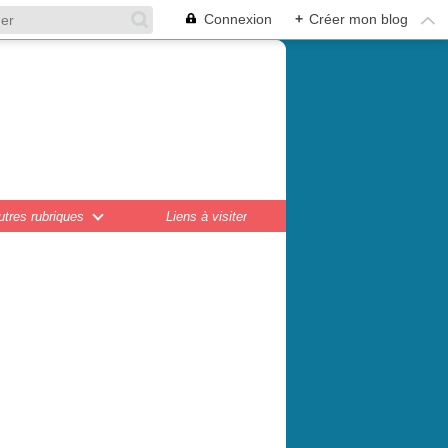
Connexion
+
Créer mon blog
en,
ations...
utres rubriques
Liens à visiter