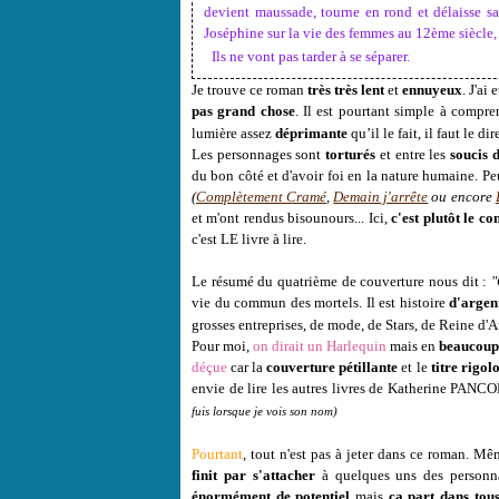
devient maussade, tourne en rond et délaisse sa
Joséphine sur la vie des femmes au 12ème siècle, m
*
Ils ne vont pas tarder à se séparer.
Je trouve ce roman
très très lent
et
ennuyeux
. J'ai
pas grand chose
. Il est pourtant simple à compre
lumière assez
déprimante
qu’il le fait, il faut le dir
Les personnages sont
torturés
et entre les
soucis 
du bon côté et d'avoir foi en la nature humaine. Peu
(
Complètement Cramé
,
Demain j'arrête
ou encore
et m'ont rendus bisounours... Ici,
c'est plutôt le co
c'est LE livre à lire.
Le résumé du quatrième de couverture nous dit :
"
vie du commun des mortels. Il est histoire
d'argen
grosses entreprises, de mode, de Stars, de Reine d'An
Pour moi,
on dirait un Harlequin
mais en
beaucoup 
déçue
car la
couverture pétillante
et le
titre rigol
envie de lire les autres livres de Katherine PANC
fuis lorsque je vois son nom)
Pourtant
, tout n'est pas à jeter dans ce roman. Mêm
finit par s'attacher
à quelques uns des personna
énormément de potentiel
mais
ça part dans tous