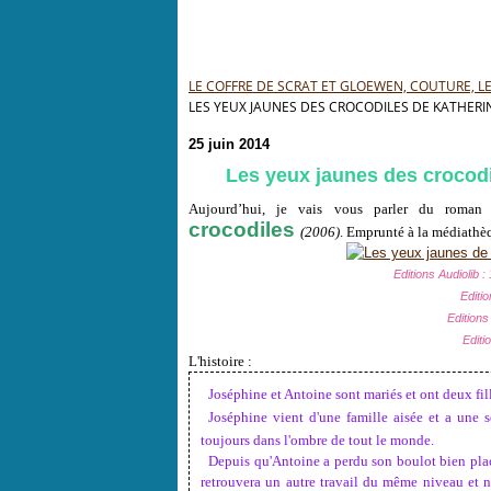
LE COFFRE DE SCRAT ET GLOEWEN, COUTURE, LEC
LES YEUX JAUNES DES CROCODILES DE KATHERIN
25 juin 2014
Les yeux jaunes des crocodi
Aujourd’hui, je vais vous parler du roman
crocodiles
(2006)
. Emprunté à la médiathèq
Editions Audiolib
Editi
Editions
Editi
L'histoire :
*
Joséphine et Antoine sont mariés et ont deux fil
*
Joséphine vient d'une famille aisée et a une so
toujours dans l'ombre de tout le monde.
*
Depuis qu'Antoine a perdu son boulot bien placé e
retrouvera un autre travail du même niveau et n