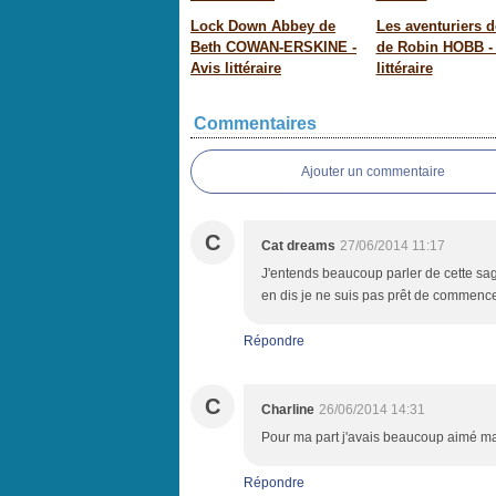
Lock Down Abbey de
Les aventuriers d
Beth COWAN-ERSKINE -
de Robin HOBB -
Avis littéraire
littéraire
Commentaires
Ajouter un commentaire
C
Cat dreams
27/06/2014 11:17
J'entends beaucoup parler de cette sag
en dis je ne suis pas prêt de commenc
Répondre
C
Charline
26/06/2014 14:31
Pour ma part j'avais beaucoup aimé ma
Répondre