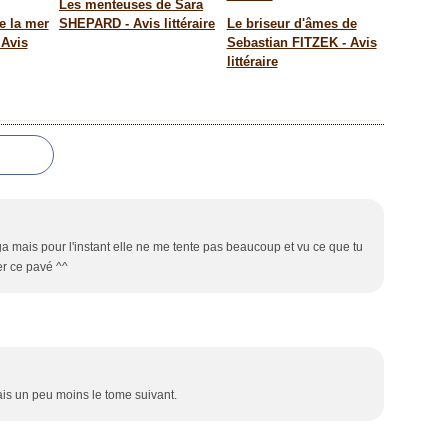
Les menteuses de Sara
e la mer
SHEPARD - Avis littéraire
Le briseur d'âmes de
 Avis
Sebastian FITZEK - Avis
littéraire
a mais pour l'instant elle ne me tente pas beaucoup et vu ce que tu
er ce pavé ^^
is un peu moins le tome suivant.