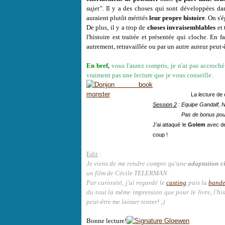
sujet"
. Il y a des choses qui sont développées dan
auraient plutôt mérités
leur propre histoire
. On s'
De plus, il y a trop de
choses invraisemblables
et 
l'histoire est traitée et présentée qui cloche. En f
autrement, retravaillée ou par un autre auteur peut-ê
En bref,
vous l'aurez compris, je n'ai pas accroché 
vraiment pas une lecture que je vous conseille.
La lecture de
Session 2
: Equipe Gandalf, N
Session 2
:
Pas de bonus pour
J’ai attaqué le
Golem
avec de
coup !
Edit
:
Je viens de me rendre compte qu'une
adaptation 
un film de Cécile TELERMAN.
Par curiosité, j'ai regardé le
casting
puis la
bande
du tout la même impression que pour le livre, l'his
peut-être me laisser tenter! ;)
Bonne lecture!