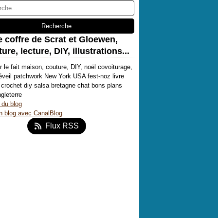
e coffre de Scrat et Gloewen,
ure, lecture, DIY, illustrations...
r le fait maison, couture, DIY, noël covoiturage,
'éveil patchwork New York USA fest-noz livre
crochet diy salsa bretagne chat bons plans
ngleterre
 du blog
n blog avec CanalBlog
Flux RSS