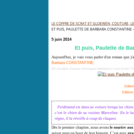
LE COFFRE DE SCRAT ET GLOEWEN, COUTURE, LEC
ET PUIS, PAULETTE DE BARBARA CONSTANTINE – 
5 juin 2014
Et puis, Paulette de B
Aujourd'hui, je vais vous parler d'un roman que j'a
Barbara CONSTANTINE
.
(Et j'ai plein d'autres chroniques littéraires à vous écrire! J'
Editio
Editions
Ferdinand est dans sa voiture lorsqu’un chien se 
c’est le chien de sa voisine Marceline. En le l
règne, il la réveille à coup de claques.
Dès le premier chapitre, nous avons
le sourire aux
suivre pour un bout de leur histoire. C’est avec
gra