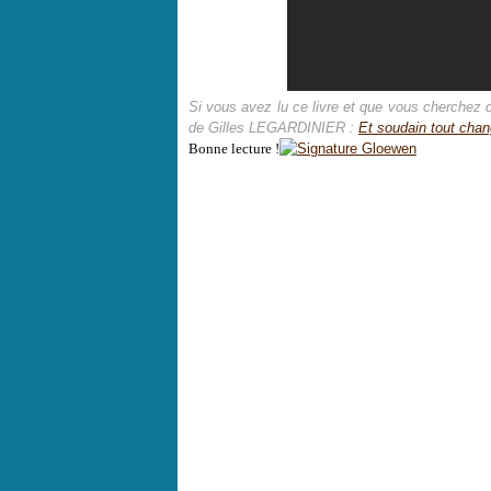
Si vous avez lu ce livre et que vous cherchez 
de Gilles LEGARDINIER :
Et soudain tout cha
Bonne lecture !