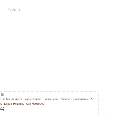
Publicité
 [
#
]
e
,
le livre de poche
,
contemporain
,
France loisir
,
Romance
,
Humoristique
,
A
vy
,
Et puis Paulette
,
Yves MONTAND