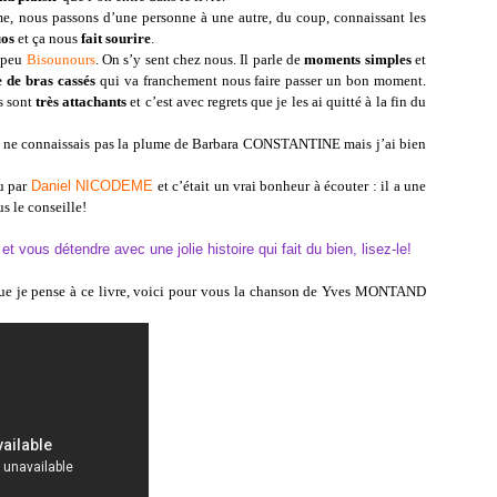
me, nous passons d’une personne à une autre, du coup, connaissant les
uos
et ça nous
fait sourire
.
 peu
Bisounours
. On s’y sent chez nous. Il parle de
moments simples
et
 de bras cassés
qui va franchement nous faire passer un bon moment.
es sont
très attachants
et c’est avec regrets que je les ai quitté à la fin du
e ne connaissais pas la plume de Barbara CONSTANTINE mais j’ai bien
lu par
Daniel NICODEME
et c’était un vrai bonheur à écouter : il a une
s le conseille!
vous détendre avec une jolie histoire qui fait du bien, lisez-le!
s que je pense à ce livre, voici pour vous la chanson de Yves MONTAND