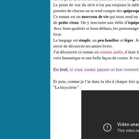
Le point de vue du récit n’est pas toujours le mê
pensées de chacun on se rend compte des
quiproq
Ce roman est un
morceau de vie
qui nous rend un
de
petits vieux
. On y rencontre une drôle d’
équipe
Avec leurs qualités et leurs défauts, les personnag
livre.
Le langage est
simple
, un
peu familier
et
léger
. J
envie de découvrir ses autres livres.
J’ai découvert ce roman en
version audio
, il était 
voix fantastique et une belle façon de conter. Je vou
En bref,
si vous voulez passer un bon moment et 
Et puis, comme je l’ai dans la tête à chaque foi
"La bicyclette" :