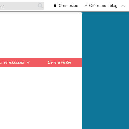
Connexion
+
Créer mon blog
en,
ations...
utres rubriques
Liens à visiter