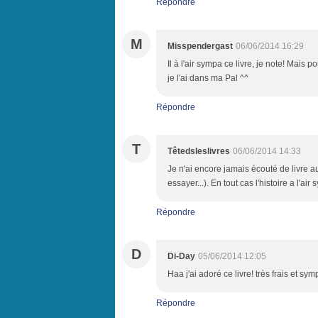
Répondre
M
Misspendergast
06/06/2014 16:29
Il à l'air sympa ce livre, je note! Mais
je l'ai dans ma Pal ^^
Répondre
T
Têtedsleslivres
06/06/2014 14:33
Je n'ai encore jamais écouté de livre au
essayer...). En tout cas l'histoire a l'air
Répondre
D
Di-Day
05/06/2014 12:05
Haa j'ai adoré ce livre! très frais et sy
Répondre