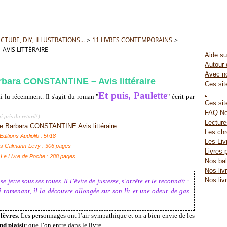
TURE, DIY, ILLUSTRATIONS...
>
11 LIVRES CONTEMPORAINS
>
AVIS LITTÉRAIRE
Aide su
Autour 
Avec no
arbara CONSTANTINE – Avis littéraire
Ces site
.
Et puis, Paulette
i lu récemment. Il s'agit du roman "
" écrit par
Ces sit
FAQ Ne
ai pris du retard!)
Lectur
Les chr
Editions Audiolib : 5h18
Les Liv
ns Calmann-Levy : 306 pages
Livres 
 Le Livre de Poche : 288 pages
Nos bal
Nos liv
Nos liv
jette sous ses roues. Il l’évite de justesse, s’arrête et le reconnaît :
ui ramenant, il la découvre allongée sur son lit et une odeur de gaz
 lèvres
. Les personnages ont l’air sympathique et on a bien envie de les
nd plaisir
que l’on entre dans le livre.