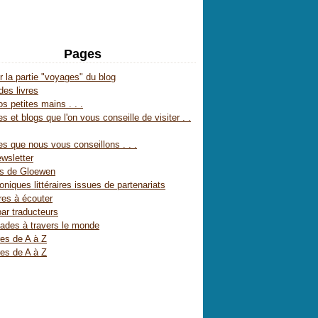
Pages
r la partie "voyages" du blog
des livres
s petites mains . . .
s et blogs que l'on vous conseille de visiter . .
es que nous vous conseillons . . .
wsletter
es de Gloewen
oniques littéraires issues de partenariats
res à écouter
par traducteurs
ades à travers le monde
res de A à Z
res de A à Z