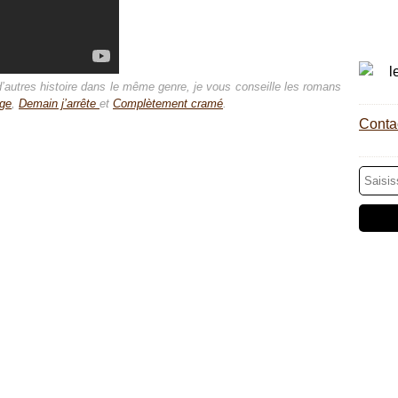
d’autres histoire dans le même genre, je vous conseille les romans
nge
,
Demain j’arrête
et
Complètement cramé
.
Contac