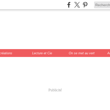
de Scrat et Gloew
cture, DIY, illustr
créations
Lecture et Cie
On se met au vert
A
Publicité