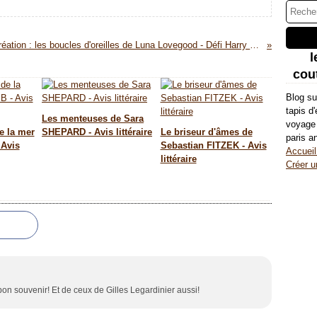
Création : les boucles d'oreilles de Luna Lovegood - Défi Harry Potter
l
cout
Blog su
tapis d
Les menteuses de Sara
voyage 
e la mer
SHEPARD - Avis littéraire
Le briseur d'âmes de
paris a
 Avis
Sebastian FITZEK - Avis
Accueil
littéraire
Créer u
s bon souvenir! Et de ceux de Gilles Legardinier aussi!