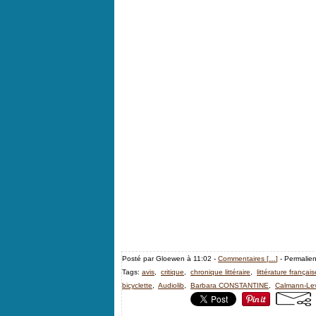
Posté par Gloewen à 11:02 -
Commentaires [
…
]
- Permalien
Tags:
avis
,
critique
,
chronique littéraire
,
littérature français
bicyclette
,
Audiolib
,
Barbara CONSTANTINE
,
Calmann-Le