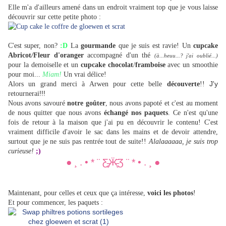
Elle m'a d'ailleurs amené dans un endroit vraiment top que je vous laisse
découvrir sur cette petite photo :
C'est super, non?
:D
La
gourmande
que je suis est ravie! Un
cupcake
Abricot
/
Fleur d'oranger
accompagné d'un thé
(à...heuu...? j'ai oublié...)
pour la demoiselle et un
cupcake chocolat
/
framboise
avec un smoothie
pour moi...
Miam!
Un vrai délice!
J'y
Alors un grand merci à Arwen pour cette belle
découverte
!!
!!!
retournerai
Nous avons savouré
notre
goûter
, nous avons papoté et c'est au moment
de nous quitter que nous avons
échangé nos paquets
. Ce n'est qu'une
fois de retour à la maison que j'ai pu en découvrir le contenu! C'est
vraiment difficile d'avoir le sac dans les mains et de devoir attendre,
surtout que je ne suis pas rentrée tout de suite!!
Alalaaaaaa, je suis trop
curieuse!
;)
● ¸ . • * ¨ Ƹ̵̡Ӝ̵̨̄Ʒ ¨ * • . ¸ ●
Maintenant, pour celles et ceux que ça intéresse,
voici les photos
!
Et pour commencer, les paquets :