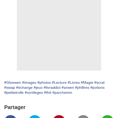
#Gloewen
#images
#photos
#Lecture
#Livres
#Magie
#scrat
#swap
#échange
#jeux
#livraddict
#arwen
#philtres
#potions
#petitetrolle
#sortileges
#thé
#parchemin
Partager