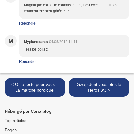
Magnifique colis ! Je connais le thé, il est excellent ! Tu as
vraiment été bien gâtée. *_*
Répondre
M
Mypianocanta
04/05/2013 11:41
Très joli colis :)
Répondre
< On a testé pour vous…
Swap dont vous êtes le
La marche nordique!
Héros 3/3 >
Hébergé par Canalblog
Top articles
Pages