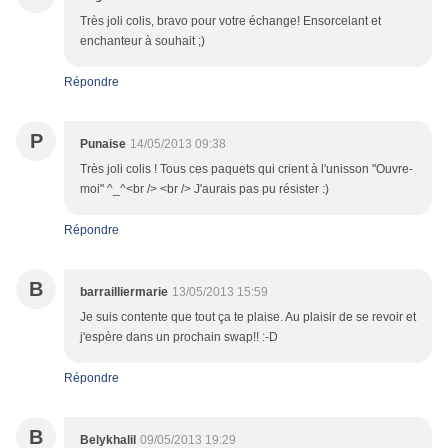
Très joli colis, bravo pour votre échange! Ensorcelant et
enchanteur à souhait ;)
Répondre
P
Punaise
14/05/2013 09:38
Très joli colis ! Tous ces paquets qui crient à l'unisson "Ouvre-
moi" ^_^<br /> <br /> J'aurais pas pu résister :)
Répondre
B
barrailliermarie
13/05/2013 15:59
Je suis contente que tout ça te plaise. Au plaisir de se revoir et
j'espère dans un prochain swap!! :-D
Répondre
B
Belykhalil
09/05/2013 19:29