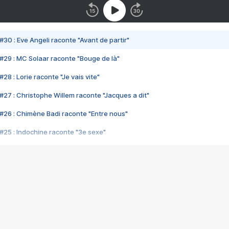
#30 : Eve Angeli raconte "Avant de partir"
#29 : MC Solaar raconte "Bouge de là"
28 : Lorie raconte "Je vais vite"
#27 : Christophe Willem raconte "Jacques a dit"
#26 : Chimène Badi raconte "Entre nous"
#25 : Indochine raconte "3e sexe"
#24 : Zaho raconte "C'est chelou"
#23 : Patrick Bruel raconte "Au café des délices"
#22 : Kyo raconte "Le chemin"
#21 : Nolwenn Leroy raconte "Cassé"
#20 : Patrick Hernandez raconte "Born to be alive"