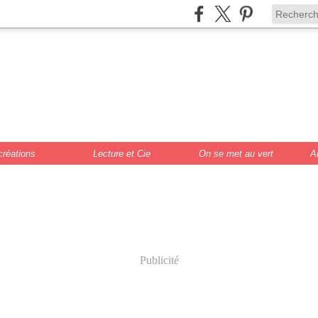
de Scrat et Gloew
cture, DIY, illustr
créations
Lecture et Cie
On se met au vert
A
Publicité