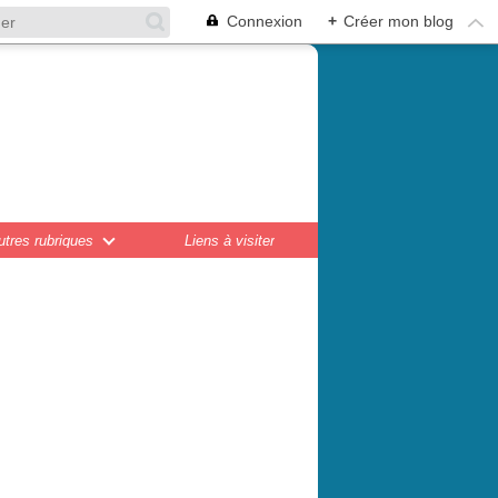
Connexion
+
Créer mon blog
en,
ations...
utres rubriques
Liens à visiter