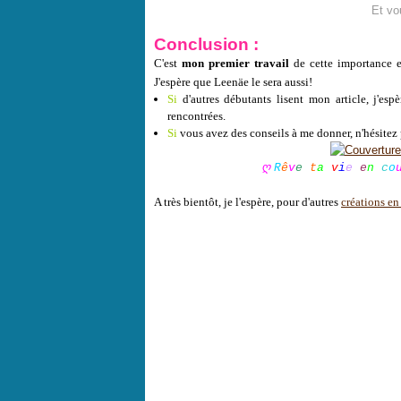
Et vo
Conclusion :
C'est
mon premier travail
de cette importance en
J'espère que Leenäe le sera aussi!
Si
d'autres débutants lisent mon article, j'espè
rencontrées.
Si
vous avez des conseils à me donner, n'hésitez p
ღ
R
ê
v
e
t
a
v
i
e
e
n
c
o
A très bientôt, je l'espère, pour d'autres
créations en