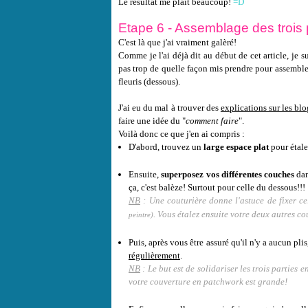
Le résultat me plaît beaucoup!
=D
Etape 6 - Assemblage des trois p
C'est là que j'ai vraiment galèré!
Comme je l'ai déjà dit au début de cet article, je s
pas trop de quelle façon mis prendre pour assemble
fleuris (dessous).
J'ai eu du mal à trouver des
explications sur les blo
faire une idée du "
comment faire
".
Voilà donc ce que j'en ai compris :
D'abord, trouvez un
large espace plat
pour étale
Ensuite,
superposez vos différentes couches
dan
ça, c'est balèze! Surtout pour celle du dessous!!!
NB
: Une couturière donne l'astuce de fixer ce
. Vous étalez ensuite votre deux autres co
peintre)
Puis, après vous être assuré qu'il n'y a aucun pli
régulièrement
.
NB
: Le but est de solidariser les trois parties 
votre couverture en patchwork est grande!