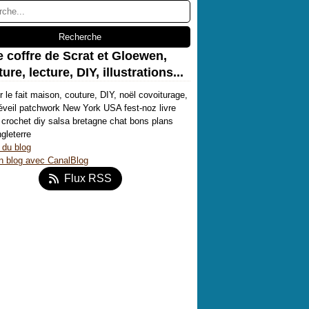
e coffre de Scrat et Gloewen,
ure, lecture, DIY, illustrations...
r le fait maison, couture, DIY, noël covoiturage,
'éveil patchwork New York USA fest-noz livre
crochet diy salsa bretagne chat bons plans
ngleterre
 du blog
n blog avec CanalBlog
Flux RSS