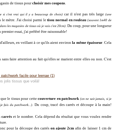
agasin de tissus pour
choisir mes coupons
.
car il n'est pas très large
 si c'est vrai qui il y a beaucoup de choix)
(une
 le mètre. J'ai choisi parmi le
tissu normal en rouleau
(souvent 1m40 de
. Du coup, pour une longueur
(dans les magasins de tissus où je vais c'est 20cm)
n premier essai, j'ai préféré être raisonnable!
d'ailleurs, en veillant à ce qu'ils aient environ
la même épaisseur
. Cela
 sans faire attention au fait qu'elles se marient entre elles ou non. C'est
s jolis tissus que voilà!
e que le tissus pour cette
couverture en patchwork
(on ne sait jamais, si je
. Du coup, tracé des carrés et découpe à la main!
 je fais du patchwork...)
s carrés
et le nombre. Cela dépend du résultat que vous voulez rendre
ture.
donc pour la découpe des carrés
on ajoute 2cm
afin de laisser 1 cm de