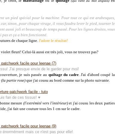
e, je crois, le
matelassage
ou le
quiltage
en
(qui vient du mot anglais)
ent un pied spécial pour la machine. Pour tout ce qui est arabesques,
 car, sinon, pour chaque virage, il vous faudra lever le pied, tourner le
ment aussi joli et beaucoup de temps passé. Pour les lignes droites, vous
ai pas et ça a bien fonctionné.
coutures de chaque ligne
.
J'adore le résultat!
e violet fleuri! Celui-là aussi est très joli, vous ne trouvez pas?
ssu! J'ai presque envie de le garder pour moi!
couverture, je suis passée au
quiltage du cadre
. J'ai d'abord coupé la
e
(la partie rose)
que j'ai cousu au bord comme sur la photo suivante.
uis fan de ces tissus!
♥
 à bonne mesure
(l'extrémité vers l'intérieur)
et j'ai cousu les deux parties
ide, j'ai fait une couture tous les 1 cm sur le cadre.
 énormément mais ce n'est pas pour elle!