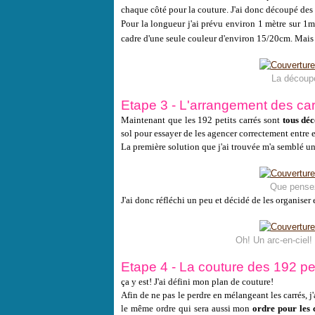
chaque côté pour la couture. J'ai donc découpé des
Pour la longueur j'ai prévu environ 1 mètre sur 1m
cadre d'une seule couleur d'environ 15/20cm. Mais 
La découpe
Etape 3 - L'arrangement des car
Maintenant que les 192 petits carrés sont
tous dé
sol pour essayer de les agencer correctement entre 
La première solution que j'ai trouvée m'a semblé un
Que pensez
J'ai donc réfléchi un peu et décidé de les organiser
Oh! Un arc-en-ciel!
Etape 4 - La couture des 192 pet
ça y est! J'ai défini mon plan de couture!
Afin de ne pas le perdre en mélangeant les carrés, j
le même ordre qui sera aussi mon
ordre pour les