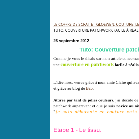
LE COFFRE DE SCRAT ET GLOEWEN, COUTURE, LEC
TUTO: COUVERTURE PATCHWORK FACILE À RÉALI
26 septembre 2012
Tuto: Couverture patch
Comme je vous le disais sur mon article concerna
couverture en patchwork
une
facile à réalis
L'idée m'est venue grâce à mon amie Claire qui av
et grâce au blog de
Bab
.
Attirée par tant de jolies couleurs
, j'ai décidé d
patchwork auparavant et que je suis
novice au ni
"
je suis débutante en couture mais
Etape 1 - Le tissu.