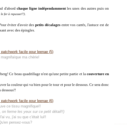
oud d'abord
chaque ligne indépendamment
les unes des autres puis on
.
 le fer à repasser!!)
 Pour éviter d'avoir des
petits décalages
entre vos carrés, l'astuce est de
ixant avec des épingles.
 magnifaïque ma chérie!
eberg! Ce beau quadrillage n'est qu'une petite partie et la
couverture en
uver la couleur qui va bien pour le tour et pour le dessous. Ce sera donc
n dessous!!
uve ce tissu magnifique!!
 on ferme les yeux sur ce petit détail!!)
'ai vu, j'ai su que c'était lui!!
Qu'en pensez-vous?