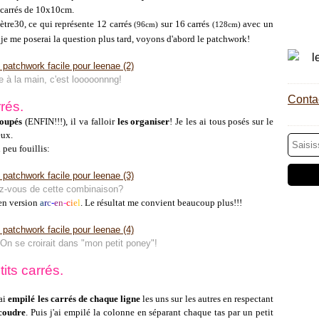
 carrés de 10x10cm.
ètre30, ce qui représente 12 carrés
sur 16 carrés
avec un
(96cm)
(128cm)
je me poserai la question plus tard, voyons d'abord le patchwork!
 à la main, c'est looooonnng!
Contac
rés.
coupés
(ENFIN!!!), il va falloir
les organiser
! Je les ai tous posés sur le
eux.
 peu fouillis:
-vous de cette combinaison?
 en version
a
r
c
-
e
n
-
c
i
e
l
.
Le résultat me convient beaucoup plus!!!
 On se croirait dans "mon petit poney"!
its carrés.
'ai
empilé les carrés de chaque ligne
les uns sur les autres en respectant
 coudre
. Puis j'ai empilé la colonne en séparant chaque tas par un petit