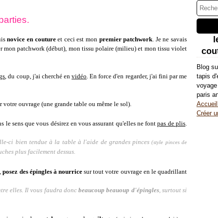
arties.
l
uis
novice en couture
et ceci est mon
premier patchwork
. Je ne savais
r mon patchwork (début), mon tissu polaire (milieu) et mon tissu violet
cout
Blog su
g
s
, du coup, j'ai cherché en
vidéo
. En force d'en regarder, j'ai fini par me
tapis d
voyage 
paris a
r votre ouvrage (une grande table ou même le sol).
Accueil
Créer u
s le sens que vous désirez en vous assurant qu'elles ne font
pas de plis
.
lle-ci bien tendue à la table à l'aide de grandes pinces
(style pinces de
uches plus facilement dessus.
s,
posez des épingles à nourrice
sur tout votre ouvrage en le quadrillant
entre elles. Il vous faudra donc
beaucoup beauoup d'épingles
, surtout si