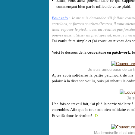
Enfin, vous allez pouvoir faire ce qui s'appell
commençant bien par le milieu de votre plaid.
Pour info
:
Je me suis demandée s'il fallait vraim
entrelacs, et formes courbes diverses, il vaut mieux
tissu, reposer le pied... avec un résultat pas forcé
pouvez aussi utiliser un pied spécial, mais je n'en 
J'ai voulu faire simple et j'ai cousu au niveau des 
Voici le dessous de la
couverture en patchwork
: l
Je suis amoureuse de ce ti
Après avoir solidarisé la partie patchwork de ma 
polaire à la distance voulu, puis j'ai rabattu le cadr
Je s
Une fois ce travail fait, j'ai plié la partie violette
ensembles. Afin que le tour soit bien solidaire et sol
Et voilà donc le résultat!
=D
Mademoiselle chat aime