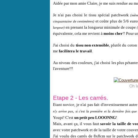
Aidée par mon amie Claire, je me suis rendue au m
Je n'ai pas choisi le tissu spécial patchwork
(même
et coûte plus de 5/6 euros
cinquantaine de centimètres)
en prenant la longueur minimale de coupe
largeur)
équivalente, cela me revient à
moins cher
!! Pour u
J'ai choisi du
tissu non extensible
, plutôt du coton 
me
facilitera le travail
.
Au niveau des couleurs, j'ai choisi les plus pétantes
l'aventure!!!
Oh le
Etape 2 - Les carrés.
Etant novice, je n'ai pas fait d'investissement autr
n'y arrive pas, si c'est la première et la dernière fois que
Youpi! C'est
un petit peu LOOONNG
!
Mais, avant ça, il vous faut
savoir la taille de vo
avec votre patchwork et de la taille de votre couver
J'ai voulu des carrés de 8x8cm sur le patchwork 