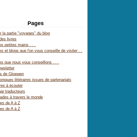
Pages
r la partie "voyages" du blog
des livres
s petites mains . . .
s et blogs que l'on vous conseille de visiter . .
es que nous vous conseillons . . .
wsletter
es de Gloewen
oniques littéraires issues de partenariats
res à écouter
par traducteurs
ades à travers le monde
res de A à Z
res de A à Z