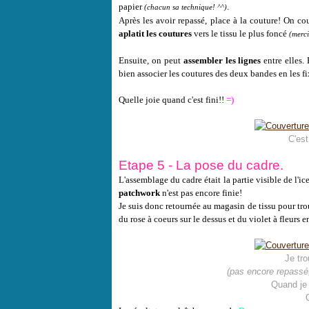
papier
.
(chacun sa technique! ^^)
A
près les avoir repassé, place à la couture! On c
aplatit les coutures
vers le tissu le plus foncé
(merci
Ensuite, on peut
assembler les lignes
entre elles.
bien associer les coutures des deux bandes en les f
Quelle joie quand c'est fini!!
=)
C'est
Etape 5 - La pose du cadre.
L'assemblage du cadre était la partie visible de l'ic
patchwork
n'est pas encore finie!
Je suis donc retournée au magasin de tissu pour tro
du rose à coeurs sur le dessus et du violet à fleurs e
Je tro
(pas encore repassé,
Quand je l