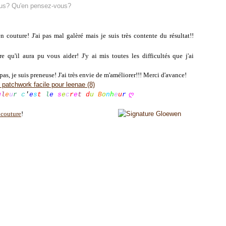
us? Qu'en pensez-vous?
 couture! J'ai pas mal galèré mais je suis très contente du résultat!!
re qu'il aura pu vous aider! J'y ai mis toutes les difficultés que j'ai
as, je suis preneuse! J'ai très envie de m'améliorer!!! Merci d'avance!
ღ
u
l
e
u
r
c
'
e
s
t
l
e
s
e
c
r
e
t
d
u
B
o
n
h
e
u
r
 couture
!